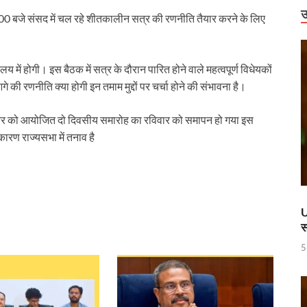
राष्ट्रीय स्तर पर पदक जीतने वाली उत्तराखंड की महिला मुक्केबाज, मुख्यमंत्री ने किया सम्मा
उ
0 बजे संसद में चल रहे शीतकालीन सत्र की रणनीति तैयार करने के लिए
र होंगे विद्युत सुरक्षा के विशेष इंतजाम
 में उभरा उत्तर प्रदेश
ालय में होगी। इस बैठक में सत्र के दौरान पारित होने वाले महत्वपूर्ण विधेयकों
ी रणनीति क्या होगी इन तमाम मुद्दों पर चर्चा होने की संभावना है।
ं को वीआईपी सुविधा मिलने की खबरों का जेल प्रशासन ने किया खंडन
वार को बाराबंकी दौरे पर रहेंगे, विकास परियोजनाओं की देंगे सौगात
िसंबर को आयोजित दो दिवसीय समारोह का रविवार को समापन हो गया इस
ारण राज्यसभा में तनाव है
हारिका NM
ामी एवं केंद्रीय मंत्री किरेन रिजिजू ने किया छठे ‘लोक संवर्धन पर्व’ का शुभारंभ
े पश्चिम बंगाल की 3 राज्यसभा सीट पर उपचुनाव का किया ऐलान
U
स
ह धामी के CM के रूप में 5 वर्ष पूर्ण होने पर श्री काशी विश्वनाथ मंदिर में विशेष पूजा-अर्चन
5
ण डॉ. तीजन बाई के निधन
 करोड़ की लागत से बना हाईटेक टर्मिनल, अब ऐसे होगा कोचो का मेंटेनेंस