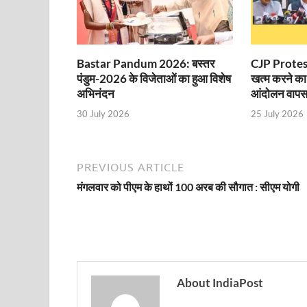
Sundarpura Railway Station: खाटू श्याम जी के भक्तो को
Jan-Jan Ki Sarkar Abhiyan: 4 जुलाई से फिर शुरु होगा
आ गई यूपी बीजेपी संगठन की लिस्ट, देखिए कौन-कौन है इस सूच
Bastar Pandum 2026: बस्तर
CJP Protest
पंडुम-2026 के विजेताओं का हुआ विशेष
खत्म करने का
Chhattisgarh UCC: छत्तीसगढ़ में UCC का खाका तैयार करेग
अभिनंदन
आंदोलन वापस
राजमिस्त्री, किसान और शिक्षक परिवारों के बेटे यूपीएससी की र
30 July 2026
25 July 2026
9New Sectoral Policy: 9 नई सेक्टोरल पॉलिसी, एक स्मार्ट न
PREVIOUS ARTICLE
संयुक्त निदेशक के एस चौहान ने मुख्यमंत्री को भेंट की अपनी 
मंगलवार को पीएम के हाथों 100 अरब की सौगात : सीएम योगी
New haryana Industrial Policy: मुख्यमंत्री नायब सिंह सै
Baster’s New Picture: बस्तर की नई तस्वीर: मैदान में ब
पीएम मोदी के संबोधन की बड़ी बातें
Modern Composite Sleepers: एआई की मदद से ट्रैक क
About IndiaPost
Char Dham Yatra Action Plan: चारधाम यात्रा-2026 को