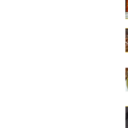
 का नया केंद्र, 101 यूनिट्स को भूमि आवंटन
ड़ा 3.7 करोड़ के पार पहुंचा
िनिर्माण पहल को मजबूती: स्टार इन्फोमैटिक
ें खाना चाहिए
ा होता है
ना को क्या दिया तोहफा जाने
बजट जाने 10 बड़ी बातें
का निधन बारामती प्लेन क्रैश में एनसीपी के की गई
 की सशक्त झलक
ं पहली बार 26 जनवरी को फहराया गया तिरंगा
म केशव प्रसाद मौर्य