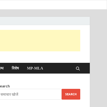
ल्थ
विशेष
MP-MLA
earch
SEARCH