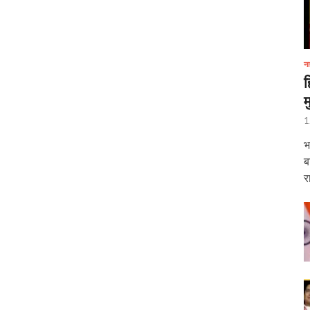
ईआरसीटीसी पर जुर्माना ठोका
ड़ा आयोग की अध्यक्ष
ना
ह
म
री के दर्शन-पूजन
1
क्ष्य में कर्तव्य पथ पर ‘शक्ति वॉक’ का आयोजन किया गया
भ
ार्च को “सबका साथ सबका विकास – जनता की आकांक्षाओं को पूरा करना” विषय पर बजट के बाद आय
ब
र
होली महोत्सव का शुभारंभ किया
यापक रोडमैप तैयार
रा में एक नया आरंभ,‘सेवा तीर्थ’ में प्रथम कैबिनेट बैठक
दिग्गज
रेलवे के महाप्रबंधक के रूप में कार्यभार संभाला