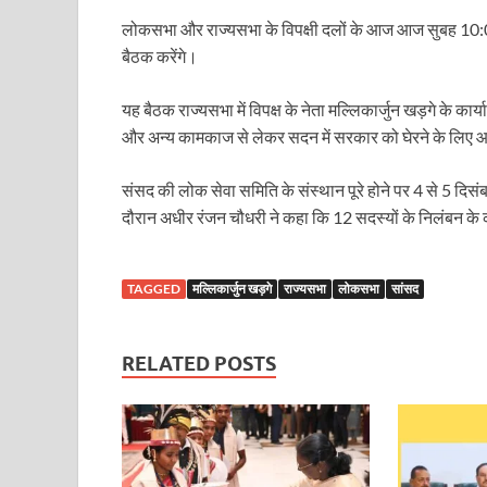
Uttarakhand Female Boxer: मुख्यमंत्री धामी से मिलीं अंतर
लोकसभा और राज्यसभा के विपक्षी दलों के आज आज सुबह 10:0
बैठक करेंगे।
UP Kanwar Yatra: कांवड़ यात्रा से पहले सभी धार्मिक स्थलों प
Bharat Tex 2026: टेक्सटाइल निवेश के प्रमुख गंतव्य के रूप
यह बैठक राज्यसभा में विपक्ष के नेता मल्लिकार्जुन खड़गे के कार्य
और अन्य कामकाज से लेकर सदन में सरकार को घेरने के लिए आगे क
Shri Ram Mandir: श्रीराम मंदिर चढ़ावा चोरी के आरोपियो
CM Yogi Barabanki Visit: मुख्यमंत्री योगी आदित्यनाथ सोम
संसद की लोक सेवा समिति के संस्थान पूरे होने पर 4 से 5 द
दौरान अधीर रंजन चौधरी ने कहा कि 12 सदस्यों के निलंबन के क
The Kshitij Show: द क्षितिज शो में पहुंचे जुयाल और नि
Lok Sanvardhan Parva: देहरादून में मुख्यमंत्री पुष्कर सिंह ध
TAGGED
मल्लिकार्जुन खड़गे
राज्यसभा
लोकसभा
सांसद
West Bengal Rajya Sabha By-Election: चुनाव आयोग न
Shri Kashi Vishwanath Mandir: उत्तरकाशी में CM पुष्कर सिं
RELATED POSTS
Dr.Teejan Bai: विश्वविख्यात पंडवानी गायिका, पद्म विभूष
Khatipura Mega Coach Care Terminal: खातीपुरा में 205