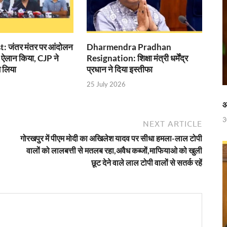
 रेलवे ने दिया बड़ा गिफ़्ट
 ‘जन जन की सरकार-जन जन के द्वार’ कार्यकम
ी में
: जंतर मंतर पर आंदोलन
Dharmendra Pradhan
 ऐलान किया, CJP ने
Resignation: शिक्षा मंत्री धर्मेंद्र
ी देसाई समिति, लागू करने की प्रक्रिया शुरू
 लिया
प्रधान ने दिया इस्तीफा
ाह पर, ट्राइबल यूथ हॉस्टल के युवाओं को मुख्यमंत्री का मार्गदर्शन
25 July 2026
िवेश सुविधा पोर्टल को भी मुख्यमंत्री नायब सिंह सैनी ने किया लॉन्च
आ
3
NEXT ARTICLE
पुस्तक
गोरखपुर में पीएम मोदी का अखिलेश यादव पर सीधा हमला-लाल टोपी
नी की अध्यक्षता में उद्योगपतियों के साथ उच्च स्तरीय बैठक
वालों को लालबत्ती से मतलब रहा,अवैध कब्जों,माफियाओ को खुली
छूट देने वाले लाल टोपी वालों से सतर्क रहें
च्चों संग दिखे Sachin Tendulkar
ी होगी अब और बेहतर निगरानी
 लेकर सीएम धामी का सख्त एक्शन प्लान तैयार