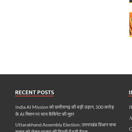
’की थीम पर दिल्ली हाट में उत्तर प्रदेश दिवस-2026 का हुआ भव्य आयोजन
 ने दिए DIG के निलंबन के आदेश
धिकारियों के साथ की बैठक
िर्भर उत्तराखण्ड” की झांकी
यकों के लिए नीति-विमर्श वर्कशॉप
देलखंड की शान, यूपी की झांकी में दिखेगी विरासत और विकास की एकजुट तस्वीर
 लापरवाही पर कड़ी कार्रवाई-उप मुख्यमंत्री केशव प्रसाद मौर्य
 लापरवाही पर कड़ी कार्रवाई-उप मुख्यमंत्री केशव प्रसाद मौर्य
RECENT POSTS
 दिल्ली में जुटेंगे देशभर के मनरेगा कार्यकर्ता
India AI Mission को छत्तीसगढ़ की बड़ी उड़ान, 500 करोड़
ो मिलेगा रोजगार का मार्ग
के AI मिशन पर साय कैबिनेट की मुहर
A
ेश अध्यक्ष और प्रभारियों के साथ कर रहे हैं बैठक
Uttarakhand Assembly Election: उत्तराखंड विधान सभा
C
्वपूर्ण मंच है वर्ल्ड इकनॉमिक फोरम : मुख्यमंत्री डॉ. यादव
चुनाव को लेकर भाजपा की दिल्ली में बड़ी बैठक