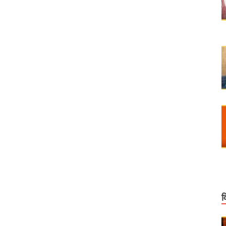
आगे आएं अखिलेशः मुख्यमंत्री
 एआई इम्पैक्ट समिट 2026’ में भारत के प्रमुख एआई नवाचार कार्यक्षेत्र के रूप में उभरा
एं, मौके पर दिए समाधान के आदेश
 और स्पीड के साथ स्केलेबिलिटी पर फोकस
जना का अनुभव भारत के भविष्य के हाई-स्पीड रेल नेटवर्क के लिए एक मजबूत नींव
ीड ट्रेनों का किराया जापान से 9 गुना और चीन से 3 गुना सस्ता है
करोड़ रूपये प्रस्तावित
टीम के खिलाफ एफआईआर
कास,रोजगार और आत्मनिर्भरता को नई ऊंचाई देने वाला बजट है।
व
 518 युवाओं को दी सरकारी नौकरी