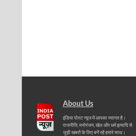
UP Diwas Program: विकसित भारत-विकसित उत्तर प्रदेश ’
Uttarakhand Uniform Scam: वर्दी घोटाले में सीएम धामी
Kapil Dev Agarwal: यूपी सरकार के मंत्री कपिल देव ने अ
Uttarakhand Tableau: भारत पर्व पर प्रदर्शित होगी “आत्मन
NFPRC Workshop: एन.एफ.पी.आर.सी द्वारा सांसदों एवं विधा
UP tableau Kartavya Path: कर्तव्य पथ पर नजर आएगी बुं
PM Gram Sadak Yojana: प्रधानमंत्री ग्राम सड़क योजना में
PM Gram Sadak Yojana: प्रधानमंत्री ग्राम सड़क योजना में
Manrega Protest: मनरेगा कानून को खत्म किए जाने के विरोध में
About Us
UP Kaushal Disha: कौशल दिशा पोर्टल से ग्रामीण युवाओं क
इंडिया पोस्ट न्यूज में आपका स्वागत है।
Nitin Nabin: राष्ट्रीय अध्यक्ष बनने के बाद नितिन नवीन प्रद
राजनीति, मनोरंजन, खेल और धर्म इत्यादि से
जुड़ी खबरों के लिए बनें रहें हमारे साथ।
World Economic Forum: भारत की आर्थिक मजबूती के लिए महत