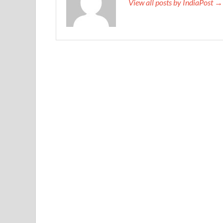
View all posts by IndiaPost →
Katra Banihal Special Train: कटरा – बनिहाल के बीच 
Aerial Survey: सीएम योगी के निर्देश पर उप मुख्यमंत्री व कृषि
Ancient Manuscripts: वैश्विक मंच तक पहुंचेगा भारतीय ज्ञ
Big Blueprint for Bastar: बस्तर के लिए बड़ा ब्लूप्रिंट: पी
Bhartendu Natya Akadami: मुख्यमंत्री ने देखी ‘आनंद मठ
Women E Rickshaw Pilots: यूपी में तैयार हो रही महिला
Mann Ki Baat: प्रधानमंत्री नरेंद्र मोदी ने देशवासियों को म
Jewar International Airport: यूपी में विकास अब घोषणा
UP Anganwadi: मुख्यमंत्री योगी आदित्यनाथ को आंगनवाड़ी 
Mandir Cluster Model: पुरा महादेव मंदिर का ‘मंदिर क्लस
MMMUT Girls Hostel: एमएमएमयूटी में साइबर फोरेंसिक रि