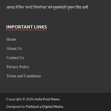
Administratvie Officers Conference: फाइलों में देरी न ह
आपदा में फिर ‘फर्स्ट रिस्पॉन्डर’ बने मुख्यमंत्री पुष्कर सिंह धामी
CM Dhami On AI: AI कितना भी उन्नत हो जाए, किताबों का को
IITF Madhya Pradesh Pavilion: मध्यप्रदेश की विरासत से
IMPORTANT LINKS
Chitaurgarh News: चित्तौड़गढ़ संसदीय क्षेत्र में पश्चिम-मध्
Home
Bastar Olampic: बस्तर ओलंपिक 2025-PM मोदी ने की
About Us
Swabhiman Sabha Program: स्वाभिमान सभा कार्यक्रम में
Contact Us
Khadi India Pavilion: इस बार खादी इंडिया पवेलियन में क्य
Privacy Policy
Uttarakhand News: मुख्यमंत्री पुष्कर धामी ने की बडी ब
Terms and Conditions
भाजपा विधायक दल की बैठक में सम्राट चौधरी विधायक दल के 
ISBT Deharadoon: मुख्यमंत्री धामी का आईएसबीटी देहरादू
Copyright © 2026
India Post News
.
Naxal Encounter: एक करोड़ का इनामी नक्सली हिड़मा ढेर,
Designed by
Patliputra Digital Media
.