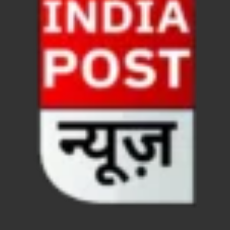
CM Yogi Jhajjar Visit: मुख्यमंत्री योगी आदित्यनाथ का बड़ा
VHP News: आतंक के सरगना बनने की होड लगी है मदनियों में, सर
Parliment Winter Session 2025: सर्वदलीय बैठक में उठा
Uttarakhand Kumbh: कुंभ के आयोजन के लिए गंगा किनार
UP Pavilion Trade Fair: 44वें अंतरराष्ट्रीय व्यापार 
Sambit Patra Press Conference: बीजेपी सांसद संबित पात
All India Director General Conference: प्रधानमंत्री 29
Naina Devi Temple: नैना देवी मंदिर सौंदर्यीकरण कार्यों क
Constitution Day News :बाबासाहेब के सपनों के भारत का
International Year of Cooperatives: हल्द्वानी में अंतर्
Chittaurgarh News: प्रधानमंत्री खनिज क्षेत्र कल्याण यो