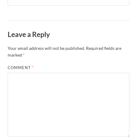
PM Modi Somnath Mandir: सोमनाथ में पीएम मोदी ने किय
Uttar Pradesh News: ‘आभार प्रधानमंत्री जी, डबल इंजन
Leave a Reply
UP AI App: सीएम योगी के मिशन को साकार कर रहा फतेहपुर,
Ashwini Vaishnaw: औपनिवेशिक मानसिकता से रेलवे को पूर
Your email address will not be published.
Required fields are
marked
*
Aadhaar gets a face: भारतीय विशिष्ट पहचान प्राधिकरण
COMMENT
*
AI Start-Ups: प्रधानमंत्री ने भारतीय एआई स्टार्टअप्स के
Hindi Salahkar Samiti: विधि एवं न्याय मंत्रालय विधायी 
PANKHUDI Portal: पंखुड़ी पोर्टल का शुभारंभ,जानें क्या 
Gram Panchayat Adhar: ग्राम पंचायतों में भी बनेगा आधार, 
Uttarakhand Young Leaders Dialogue: विकसित भारत के संक
Demand for Review of FRK Policy: ऍफ़आरके नीति पर प