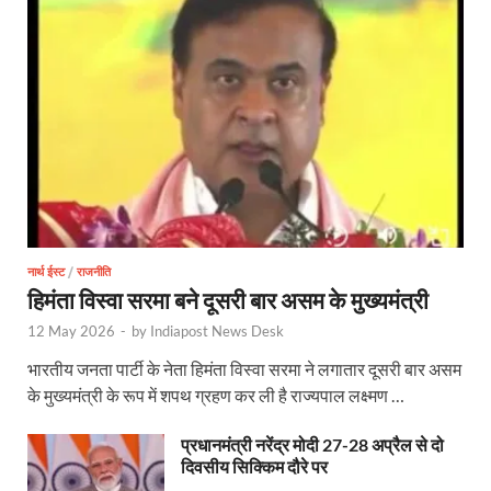
UP Ayush App: योगी सरकार जल्द लांच करेगी आयुष एप, घर ब
CM Yogi Gift: मुख्यमंत्री योगी आदित्यनाथ ने लघु व सीमांत
River Drone Survey Model: सीएम योगी के रिवर ड्रोन सर
Yuwa Sahkar Sammelan: मुख्यमंत्री ने डीएम वाराणसी व
Delhi Air Pollution: फेफड़ों के लिए कितनी खतरनाक हुई
Save Aravali Movement: क्या है अरावली की नई परिभाषा
नार्थ ईस्ट
/
राजनीति
UP Cough Syrup Issue: कोडीन युक्त कफ सिरप मामले में
हिमंता विस्वा सरमा बने दूसरी बार असम के मुख्यमंत्री
12 May 2026
-
by
Indiapost News Desk
UP Road Safty: सड़क सुरक्षा के लिए मुख्यमंत्री का 4-ई मॉ
भारतीय जनता पार्टी के नेता हिमंता विस्वा सरमा ने लगातार दूसरी बार असम
KP Maurya Statement: माफिया और समाजवादी पार्टी एक दूस
के मुख्यमंत्री के रूप में शपथ ग्रहण कर ली है राज्यपाल लक्ष्मण …
FSSAI: जांच में अंडे पूरी तरह सुरक्षित पाए गए: FSSAI अंडो
प्रधानमंत्री नरेंद्र मोदी 27-28 अप्रैल से दो
दिवसीय सिक्किम दौरे पर
Anil Vij Statement: कांग्रेस का अविश्वास प्रस्ताव सदन मे