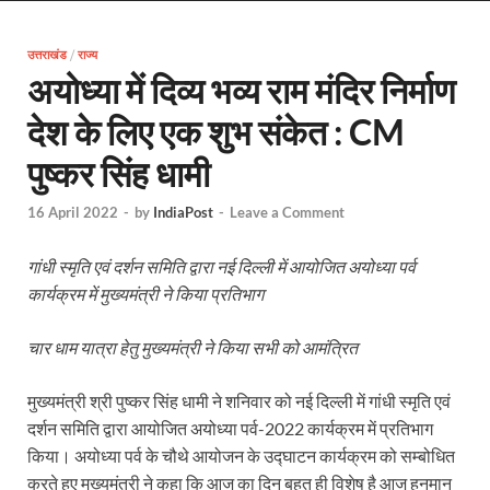
Uttarakhand Female Boxer: मुख्यमंत्री धामी से मिलीं अंतर
उत्तराखंड
/
राज्य
UP Kanwar Yatra: कांवड़ यात्रा से पहले सभी धार्मिक स्थलों प
अयोध्या में दिव्य भव्य राम मंदिर निर्माण
Bharat Tex 2026: टेक्सटाइल निवेश के प्रमुख गंतव्य के रूप
देश के लिए एक शुभ संकेत : CM
Shri Ram Mandir: श्रीराम मंदिर चढ़ावा चोरी के आरोपियो
पुष्कर सिंह धामी
CM Yogi Barabanki Visit: मुख्यमंत्री योगी आदित्यनाथ सोम
16 April 2022
-
by
IndiaPost
-
Leave a Comment
The Kshitij Show: द क्षितिज शो में पहुंचे जुयाल और नि
गांधी स्मृति एवं दर्शन समिति द्वारा नई दिल्ली में आयोजित अयोध्या पर्व
Lok Sanvardhan Parva: देहरादून में मुख्यमंत्री पुष्कर सिंह ध
कार्यक्रम में मुख्यमंत्री ने किया प्रतिभाग
West Bengal Rajya Sabha By-Election: चुनाव आयोग न
चार धाम यात्रा हेतु मुख्यमंत्री ने किया सभी को आमंत्रित
Shri Kashi Vishwanath Mandir: उत्तरकाशी में CM पुष्कर सिं
मुख्यमंत्री श्री पुष्कर सिंह धामी ने शनिवार को नई दिल्ली में गांधी स्मृति एवं
Dr.Teejan Bai: विश्वविख्यात पंडवानी गायिका, पद्म विभूष
दर्शन समिति द्वारा आयोजित अयोध्या पर्व-2022 कार्यक्रम में प्रतिभाग
Khatipura Mega Coach Care Terminal: खातीपुरा में 205
किया। अयोध्या पर्व के चौथे आयोजन के उद्घाटन कार्यक्रम को सम्बोधित
करते हुए मुख्यमंत्री ने कहा कि आज का दिन बहुत ही विशेष है आज हनुमान