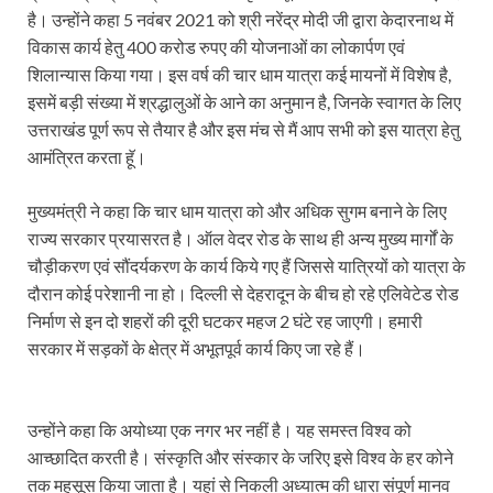
है। उन्होंने कहा 5 नवंबर 2021 को श्री नरेंद्र मोदी जी द्वारा केदारनाथ में
Indian Railway Action: भारतीय रेलवे की बड़ी करवाई, आ
विकास कार्य हेतु 400 करोड रुपए की योजनाओं का लोकार्पण एवं
शिलान्यास किया गया। इस वर्ष की चार धाम यात्रा कई मायनों में विशेष है,
NCBC Chairman: साध्वी निरंजन ज्योति बनी राष्ट्रीय पिछ
इसमें बड़ी संख्या में श्रद्धालुओं के आने का अनुमान है, जिनके स्वागत के लिए
मिलावटखोरों पर और कसेगा सरकार का शिकंजा
उत्तराखंड पूर्ण रूप से तैयार है और इस मंच से मैं आप सभी को इस यात्रा हेतु
आमंत्रित करता हॅू।
Pateshvari Mata Darshan: मुख्यमंत्री ने किए मां पाटेश्व
She Leads Bharat: अंतर्राष्ट्रीय महिला दिवस 2026 के उपल
मुख्यमंत्री ने कहा कि चार धाम यात्रा को और अधिक सुगम बनाने के लिए
राज्य सरकार प्रयासरत है। ऑल वेदर रोड के साथ ही अन्य मुख्य मार्गों के
Sabka Sath Sabka Vikas: प्रधानमंत्री नरेन्द्र मोदी 9 म
चौड़ीकरण एवं सौंदर्यकरण के कार्य किये गए हैं जिससे यात्रियों को यात्रा के
दौरान कोई परेशानी ना हो। दिल्ली से देहरादून के बीच हो रहे एलिवेटेड रोड
Holi Mahotsava: CM धामी ने कलश संगीत द्वारा आयोजित 
निर्माण से इन दो शहरों की दूरी घटकर महज 2 घंटे रह जाएगी। हमारी
Chhattisgarh Budget 2026-27: बस्तर के विकास का व्
सरकार में सड़कों के क्षेत्र में अभूतपूर्व कार्य किए जा रहे हैं।
First Cabinet Meeting In Seva Tirth: भारत की विकास यात्
Gomati River: गोमती को स्वच्छ बनाने के लिए आज जुटेंगे 
उन्होंने कहा कि अयोध्या एक नगर भर नहीं है। यह समस्त विश्व को
आच्छादित करती है। संस्कृति और संस्कार के जरिए इसे विश्व के हर कोने
Railway Appointment Update: राजेश कुमार पांडे ने उत्तर 
तक महसूस किया जाता है। यहां से निकली अध्यात्म की धारा संपूर्ण मानव