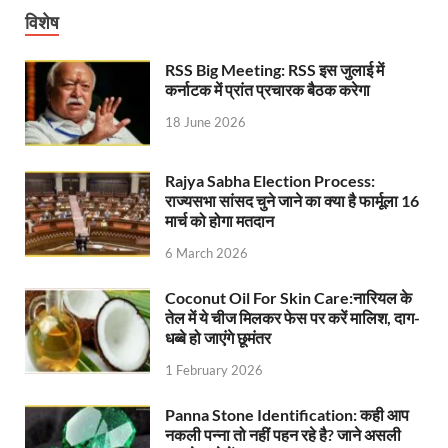
धरती का स्वास्थ्य सही रहेगा तभी बची रहेगी सृष्टिः योगी आदि
विशेष
4 Years Achievements Of Uttarakhand Government: 
RSS Big Meeting: RSS इस जुलाई में
कर्नाटक में प्रांत प्रचारक बैठक करेगा
Jairam Ramesh On BJP: श्यामा प्रसाद मुखर्जी के मुस्लिम
18 June 2026
AIIMS Rishikesh: केन्द्रीय स्वास्थ्य मंत्री जेपी नड्डा से स
Kashi Tamil Sangamm: भारत सरकार भाषाई पुनर्जागरण,संस्
Rajya Sabha Election Process:
राज्यसभा सांसद चुने जाने का क्या है फार्मूला 16
Ayushman Yojana: मुख्यमंत्री ने 142 नवनियुक्त असिस्टेंट
मार्च को होगा मतदान
Mutul Fund SIP: सिर्फ 2000 महीने जमा करके कैसे बन गए
6 March 2026
Vande Matram In Parilament: वंदे मातरम पर संसद में होग
Coconut Oil For Skin Care:नारियल के
तेल में ये चीज मिलकर फेस पर करें मालिश, दाग-
Manas Khand Mala Yojana: मुख्यमंत्री धामी ने किया 1
धब्बे हो जाएंगे छूमंतर
1 February 2026
Bastar Mobile Network: बस्तर के कोंडापल्ली में पहली 
Skill Development & Polytechnic Courses: हरियाणा की
Panna Stone Identification: कही आप
नकली पन्ना तो नहीं पहन रहे है? जाने असली