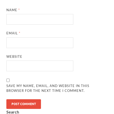
Ram Mandir Control Room: राम मंदिर की सुरक्षा को तै
NAME
*
CM Dhami Meeting With Nitin Gadkari: बैठक में मुख्यम
Kalyan Singh Jayanti: अपने नाम को उत्तर प्रदेश के ‘कल्या
EMAIL
*
Kashi Volleyball Mahakumbh: काशी में होगा वॉलीबॉल 
National Highway Project: मुख्यमंत्री राज्य की राष्ट्रीय र
Vande Bharat Sleeper Train: वंदे भारत स्लीपर ट्रेन क
WEBSITE
Khelo India Tribes Games: देश में पहली बार हो रहे खेलो इ
CM Yogi Review Meeting: राजस्व के सभी मामलों का मेरिट
SAVE MY NAME, EMAIL, AND WEBSITE IN THIS
छत्तीसगढ़ को मिला खेलो इंडिया ट्राइबल गेम्स, 14 फरवरी 2026 
BROWSER FOR THE NEXT TIME I COMMENT.
Shikayat Se Samadhan: एक ही मंच पर जनता को मिला 
CM Pushkar Singh Dhami: मुख्यमंत्री ने ‘जन-जन की सरक
Search