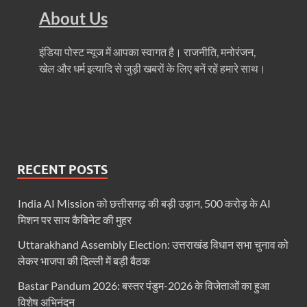
About Us
Bil Lao Inam Pao: मुख्यमंत्री पुष्कर सिंह धामी ने किया ’
Chhattisgarh Investor Connect: मुख्यमंत्री विष्णुदेव सा
इंडिया पोस्ट न्यूज में आपका स्वागत है। राजनीति, मनोरंजन,
खेल और धर्म इत्यादि से जुड़ी खबरों के लिए बनें रहें हमारे साथ।
Chhattisgarh Latest News: छत्तीसगढ़ के मुख्यमंत्री की 
India International Trade Fair: देश की राजधानी में छत्त
Delhi Shamli Rail Line: लंबी मांग पूरी हुई: अश्विनी वैष्
Sudhashu Traivedi Press Conference: सुधांशु त्रिवेदी
RECENT POSTS
IITF 2025 Uttarakhand Pavilion: भारत अन्तर्राष्ट्रीय व्या
India AI Mission को छत्तीसगढ़ की बड़ी उड़ान, 500 करोड़ के AI
IITF 2025: अंतरराष्ट्रीय व्यापार मेले में 24 नवंबर को छत्ती
मिशन पर साय कैबिनेट की मुहर
Parliament Winter Session: संसद के शीतकालीन सत्र मे
Uttarakhand Assembly Election: उत्तराखंड विधान सभा चुनाव को
लेकर भाजपा की दिल्ली में बड़ी बैठक
CJI Gavai Retirement: 23 नवंबर को रिटायर हो रहे स
Bastar Pandum 2026: बस्तर पंडुम-2026 के विजेताओं का हुआ
Justic Suryakant Statement: हमारी प्राथमिकता अदालतों म
विशेष अभिनंदन