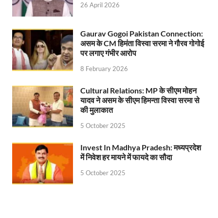
26 April 2026
Chronic Kidney Disease: क्रोनिक किडनी डिजीज का मुका
Bihar NDA MP: बिहार एनडीए सांसदों ने बीजेपी राष्ट्रीय क
Gaurav Gogoi Pakistan Connection:
असम के CM हिमंता विस्वा सरमा ने गौरव गोगोई
VB G Ram G Bill: बिल फाड़ना लोकतंत्र की हत्या – शिवर
पर लगाए गंभीर आरोप
Former DGP Prashant Kumar: उत्तर प्रदेश शिक्षा सेवा चय
8 February 2026
Indian Railway New Policy: ट्रेन में भी एयरपोर्ट जैसा लग
Cultural Relations: MP के सीएम मोहन
यादव ने असम के सीएम हिमन्ता विस्वा सरमा से
Soil To Silk Exhibition: सॉइल टू सिल्क’ की अनूठी प्रदर्शन
की मुलाकात
5 October 2025
GST Sudhar Book: सामाजिक न्याय, आर्थिक समानता और व
UP BJP State President: पंकज चौधरी बने उत्तर प्रदेश भा
Invest In Madhya Pradesh: मध्यप्रदेश
में निवेश हर मायने में फायदे का सौदा
BJP Working President Nitin Nabin: कौन है नितिन नवीन ज
5 October 2025
Ummeed Portal: उम्मीद पोर्टल पर यूपी ने रचा इतिहास, ऑनल
दिल्ली में चमकेगा मध्यप्रदेश – संस्कृति, कला और परंपरा का