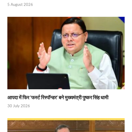
Uttarakhandi Song Launch: मुख्यमंत्री ने पैंली-पैंली ब
5 August 2026
Uttarkhand Development Project: मुख्यमंत्री ने विभ
Aravalli Satyagraha Yatra: अरावली की रक्षा के लिए ‘अराव
Rhythm of the Universe: यशोभूमि में ‘रिदम ऑफ यूनिव
Voter Mapping: मतदाता मैपिंग आसान बनाने के लिए आपसी स
PM Adarsh Gram Yojana: योगी सरकार का बड़ा कदम, अनुसू
Rabri Devi Residence: रात के अंधेरे में खाली होने लगा 
Nainital Winter Carnival: मुख्यमंत्री पुष्कर सिंह धामी ने
Railway West Bengal Project: भारतीय रेलवे ने पश्चिम बंगा
आपदा में फिर ‘फर्स्ट रिस्पॉन्डर’ बने मुख्यमंत्री पुष्कर सिंह धामी
30 July 2026
PM Modi Lucknow Visit… जब मंच से पीएम मोदी ने की सीएम
Nitin Nabin News: चुनाव में प्रचंड बहुमत में बीएलए 2 ने 
Northern Railway News: उत्तर रेलवे ने हिमाचल प्रदेश के 