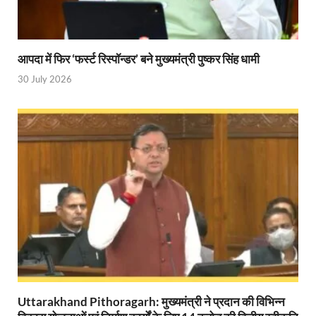
UP Diwas Program: विकसित भारत-विकसित उत्तर प्रदेश ’
Uttarakhand Uniform Scam: वर्दी घोटाले में सीएम धामी
आपदा में फिर ‘फर्स्ट रिस्पॉन्डर’ बने मुख्यमंत्री पुष्कर सिंह धामी
Kapil Dev Agarwal: यूपी सरकार के मंत्री कपिल देव ने अ
30 July 2026
Uttarakhand Tableau: भारत पर्व पर प्रदर्शित होगी “आत्मन
NFPRC Workshop: एन.एफ.पी.आर.सी द्वारा सांसदों एवं विधा
UP tableau Kartavya Path: कर्तव्य पथ पर नजर आएगी बुं
PM Gram Sadak Yojana: प्रधानमंत्री ग्राम सड़क योजना में
PM Gram Sadak Yojana: प्रधानमंत्री ग्राम सड़क योजना में
Manrega Protest: मनरेगा कानून को खत्म किए जाने के विरोध में
UP Kaushal Disha: कौशल दिशा पोर्टल से ग्रामीण युवाओं क
Nitin Nabin: राष्ट्रीय अध्यक्ष बनने के बाद नितिन नवीन प्रद
Uttarakhand Pithoragarh: मुख्यमंत्री ने प्रदान की विभिन्न
World Economic Forum: भारत की आर्थिक मजबूती के लिए महत