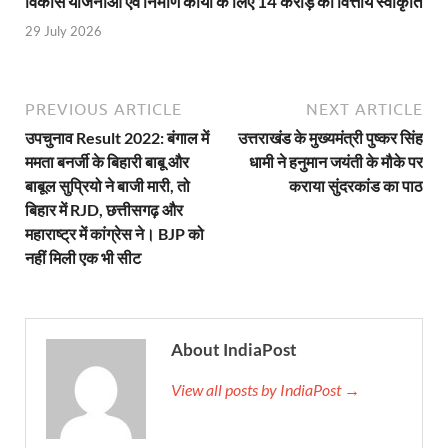
विकास योजनाओं एवं निर्माण कार्यों के लिए 14 करोड़ की वित्तीय स्वीकृति
29 July 2026
Uttarakhand Government News: मुख्यमंत्री पुष्कर सिंह ध
Noida Engineer Case: एसआईटी गठन पर मृतक के पिता न
PREVIOUS ARTICLE
NEXT ARTICLE
BJP National President Nitin Nabin: निर्विरोध चुने गए 
उपचुनाव Result 2022: बंगाल में
उत्तराखंड के मुख्यमंत्री पुष्कर सिंह
New Jalpaiguri Railway Station: न्यू जलपाईगुड़ी रेलवे
ममता बनर्जी के बिहारी बाबू और
धामी ने हनुमान जयंती के मौके पर
बाबूल सुप्रियो ने बाजी मारी, तो
कराया सुंदरकांड का पाठ
Jagran Forum: जागरण फोरम पर सीएम पुष्कर सिंह धामी
बिहार में RJD, छत्तीसगढ़ और
महाराष्ट्र में कांग्रेस ने। BJP को
Uttar Pradesh Politics: मुक्त कंठ से यूपी को सराहा, कहा 
नहीं मिली एक भी सीट
Vande Bharat Sleeper: देश को मिली पहली स्लीपर वन्दे भ
Vande Bharat Sleeper Update: वंदे भारत स्लीपर का कि
About IndiaPost
Uttarakhand Calender 2026: मुख्यमंत्री पुष्कर सिंह धाम
View all posts by IndiaPost →
Start UP Summit: उद्यमिता, नवाचार और व्यापार हमारे संस्कार
Swami Vivekanand Jayanti: मुख्यमंत्री पुष्कर सिंह धामी 