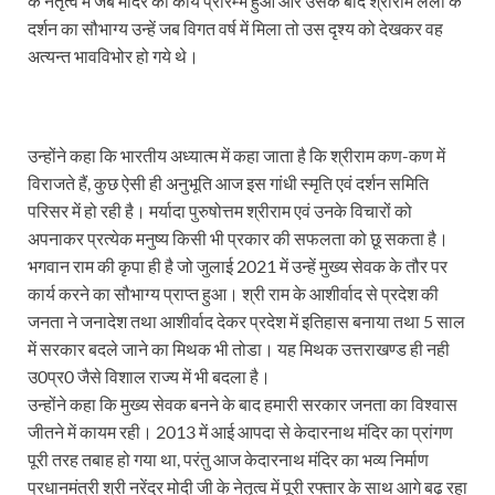
के नेतृत्व में जब मंदिर का कार्य प्रारम्भ हुआ और उसके बाद श्रीराम लला के
दर्शन का सौभाग्य उन्हें जब विगत वर्ष में मिला तो उस दृश्य को देखकर वह
Katra Banihal Special Train: कटरा – बनिहाल के बीच 
अत्यन्त भावविभोर हो गये थे।
Aerial Survey: सीएम योगी के निर्देश पर उप मुख्यमंत्री व कृषि
Ancient Manuscripts: वैश्विक मंच तक पहुंचेगा भारतीय ज्ञ
उन्होंने कहा कि भारतीय अध्यात्म में कहा जाता है कि श्रीराम कण-कण में
Big Blueprint for Bastar: बस्तर के लिए बड़ा ब्लूप्रिंट: पी
विराजते हैं, कुछ ऐसी ही अनुभूति आज इस गांधी स्मृति एवं दर्शन समिति
परिसर में हो रही है। मर्यादा पुरुषोत्तम श्रीराम एवं उनके विचारों को
Bhartendu Natya Akadami: मुख्यमंत्री ने देखी ‘आनंद मठ
अपनाकर प्रत्येक मनुष्य किसी भी प्रकार की सफलता को छू सकता है।
Women E Rickshaw Pilots: यूपी में तैयार हो रही महिला
भगवान राम की कृपा ही है जो जुलाई 2021 में उन्हें मुख्य सेवक के तौर पर
कार्य करने का सौभाग्य प्राप्त हुआ। श्री राम के आशीर्वाद से प्रदेश की
Mann Ki Baat: प्रधानमंत्री नरेंद्र मोदी ने देशवासियों को म
जनता ने जनादेश तथा आशीर्वाद देकर प्रदेश में इतिहास बनाया तथा 5 साल
में सरकार बदले जाने का मिथक भी तोडा। यह मिथक उत्तराखण्ड ही नही
Jewar International Airport: यूपी में विकास अब घोषणा
उ0प्र0 जैसे विशाल राज्य में भी बदला है।
UP Anganwadi: मुख्यमंत्री योगी आदित्यनाथ को आंगनवाड़ी 
उन्होंने कहा कि मुख्य सेवक बनने के बाद हमारी सरकार जनता का विश्वास
जीतने में कायम रही। 2013 में आई आपदा से केदारनाथ मंदिर का प्रांगण
Mandir Cluster Model: पुरा महादेव मंदिर का ‘मंदिर क्लस
पूरी तरह तबाह हो गया था, परंतु आज केदारनाथ मंदिर का भव्य निर्माण
MMMUT Girls Hostel: एमएमएमयूटी में साइबर फोरेंसिक रि
प्रधानमंत्री श्री नरेंद्र मोदी जी के नेतृत्व में पूरी रफ्तार के साथ आगे बढ़ रहा