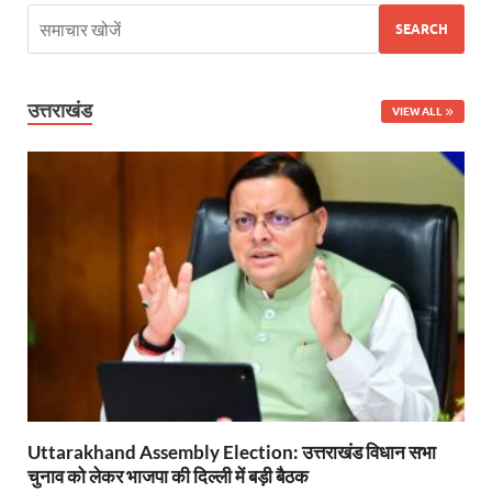
Bullet Train Date: बुलेट ट्रेन की आ गई तारीख कब चलेगी र
SEARCH
UP Police Recruitments: साल के आखिरी दिन युवाओं को य
UP Tourism: योगी सरकार के प्रयास से सनातन का लौटा वैभव,
उत्तराखंड
VIEW ALL
Indian Railway Network: 2026 के लिए मंच तैयार करतीं
Severe cold wave: यूपी में 12वीं तक के सभी स्कूल 1 जनवर
Ghoda Library Nainital: CM पुष्कर सिंह धामी ने घोड़ा ल
Millets Organic Food Start UP : सीएम योगी की प्रेरणा से 
Kuldeep Singh Sengar: CJI की अध्यक्षता वाली बेंच कुलद
Kunda Raja Bhaiya: राजा भैया को मिला 1.5 करोड का तोहफ
Jan-Jan Ki Sarkar: धामी मॉडल ने शासन को जनता के द्वार 
Uttarakhand Assembly Election: उत्तराखंड विधान सभा
Ankita Bhandari Case: अंकिता भंडारी केस से संबंधित सोशल
चुनाव को लेकर भाजपा की दिल्ली में बड़ी बैठक