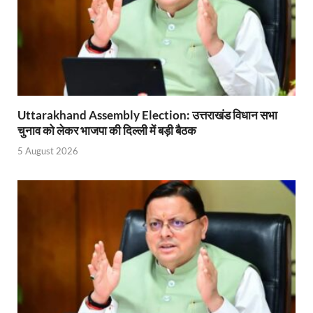
YEIDA Emerges: यीडा बना मेडिकल डिवाइस मैन्युफैक्चरिंग
House of Himalayas: हाउस आफ हिमालयाज बिक्री का आंक
Star Infomatic: बजट 2026–27 से भारत की डिजिटल और व
Benefits of Peanuts: सर्दियों में कितनी मूंगफली एक दिन म
Uttarakhand Assembly Election: उत्तराखंड विधान सभा
Sapne Me Aag Dekhna: सपने में आग देखना का मतलब क्य
चुनाव को लेकर भाजपा की दिल्ली में बड़ी बैठक
Budget Day: वित्त मंत्री निर्मला सीतारमण वाराणसी और पट
5 August 2026
Budget 2026: वित्त मंत्री निर्मला सीतारमण पेश कर रही है 
Ajit Pawar Death: महाराष्ट्र के उपमुख्यमंत्री अजित पवार 
भारत पर्व में उत्तराखण्ड की झांकी ‘आत्मनिर्भर उत्तराखण्ड’
Bastar Story: बस्तर में लोकतंत्र की नई सुबह 47 गांवों मे
UP Deputy CM KP Maurya: प्रयागराज पहुंचे डिप्टी सीए