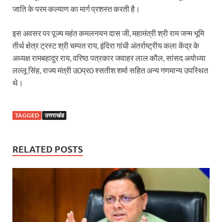
जाति के परम कल्याण का मार्ग प्रशस्त करती है।
Shri Krishna Jaman bhumi: श्रीकृष्ण जन्मभूमि के लिए 
आईएसबीटी-मसूरी डायवर्जन कॉरिडोर का स्थलीय निरीक्षण
इस अवसर पर पूज्य महंत कमलनयन दास जी, महामंत्री श्री राम जन्म भूमि
तीर्थ क्षेत्र ट्रस्ट श्री चम्पत राय, इंदिरा गांधी अंतर्राष्ट्रीय कला केंद्र के
India AI Impact Summit 2026: एमआईबी का पवेलियन ‘इंडिया
अध्यक्ष रामबहादुर राय, वरिष्ठ पत्रकार जवाहर लाल कौल, सांसद अयोध्या
सीएम धामी हरिद्वार में एक्शन मोड में – चौपाल में सुनी समस्या
लल्लू सिंह, राज्य मंत्री उ0प्र0 श्सतीश शर्मा सहित अन्य गणमान्य उपस्थित
थे।
UP Budget 2026- 27: योगी सरकार का सेफ्टी, स्टेबिलिटी
Bullet Train Project: मुंबई-अहमदाबाद बुलेट ट्रेन परियो
TAGGED
उत्तराखंड
Vande Bharat Express Train: वंदे भारत जैसी सेमी-हाई स्प
UP Budget 2026: आवास एवं शहरी नियोजन के लिए 7,705 
RELATED POSTS
Guskhor Pandit: घूसखोर पंडत’ फिल्म के निर्देशक व 
Union Budget Update: केंद्रीय बजट उत्तर प्रदेश के वि
Job Scheme For Youth: धामी सरकार ने प्रति माह औसत