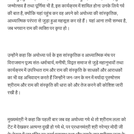
Sundarpura Railway Station: खाटू श्याम जी के भक्तो को
जन्मोत्सव है तथा पूर्णिमा भी है, इस कार्यक्रम में शामिल होना उनके लिये गर्व
की बात है, क्योंकि यहां पहुंच कर वह अपने को अयोध्या की सांस्कृतिक,
Jan-Jan Ki Sarkar Abhiyan: 4 जुलाई से फिर शुरु होगा
आध्यात्मिक परंपरा से जुड़ा हुआ महसूस कर रहे हैं। यहां आना तभी सम्भव है,
आ गई यूपी बीजेपी संगठन की लिस्ट, देखिए कौन-कौन है इस सूच
जब भगवान राम की व्यक्ति पर कृपा हो।
Chhattisgarh UCC: छत्तीसगढ़ में UCC का खाका तैयार करेग
राजमिस्त्री, किसान और शिक्षक परिवारों के बेटे यूपीएससी की र
उन्होंने कहा कि अयोध्या पर्व के इस सांस्कृतिक व आध्यात्मिक मंच पर
9New Sectoral Policy: 9 नई सेक्टोरल पॉलिसी, एक स्मार्ट न
विराजमान पूज्य संत-धर्माचार्य, मनीषी, विद्वत समाज से जुड़े महानुभावों तथा
कार्यक्रम में उपस्थित राम और राम की संस्कृति के साधकों और आराधकों
संयुक्त निदेशक के एस चौहान ने मुख्यमंत्री को भेंट की अपनी 
का भी वह अभिवादन करते हैं जिन्होंने जन-जन के मन में मर्यादा पुरुषोत्तम
श्रीराम और राम की संस्कृति की धारा को और तेज करने की कोशिश जारी
New haryana Industrial Policy: मुख्यमंत्री नायब सिंह सै
रखी है।
Baster’s New Picture: बस्तर की नई तस्वीर: मैदान में ब
पीएम मोदी के संबोधन की बड़ी बातें
मुख्यमंत्री ने कहा कि पहली बार जब वह अयोध्या गये थे तो श्रीराम लला को
Modern Composite Sleepers: एआई की मदद से ट्रैक क
टेंट में देखकर अत्यन्त दुखी हो गये थे, पर प्रधानमंत्री श्री नरेन्द्र मोदी जी
Char Dham Yatra Action Plan: चारधाम यात्रा-2026 को