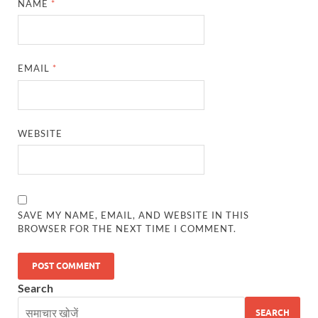
NAME
*
PM Modi Somnath Mandir: सोमनाथ में पीएम मोदी ने किय
Uttar Pradesh News: ‘आभार प्रधानमंत्री जी, डबल इंजन
EMAIL
*
UP AI App: सीएम योगी के मिशन को साकार कर रहा फतेहपुर,
Ashwini Vaishnaw: औपनिवेशिक मानसिकता से रेलवे को पूर
Aadhaar gets a face: भारतीय विशिष्ट पहचान प्राधिकरण
WEBSITE
AI Start-Ups: प्रधानमंत्री ने भारतीय एआई स्टार्टअप्स के
Hindi Salahkar Samiti: विधि एवं न्याय मंत्रालय विधायी 
SAVE MY NAME, EMAIL, AND WEBSITE IN THIS
PANKHUDI Portal: पंखुड़ी पोर्टल का शुभारंभ,जानें क्या 
BROWSER FOR THE NEXT TIME I COMMENT.
Gram Panchayat Adhar: ग्राम पंचायतों में भी बनेगा आधार, 
Uttarakhand Young Leaders Dialogue: विकसित भारत के संक
Search
Demand for Review of FRK Policy: ऍफ़आरके नीति पर प
SEARCH