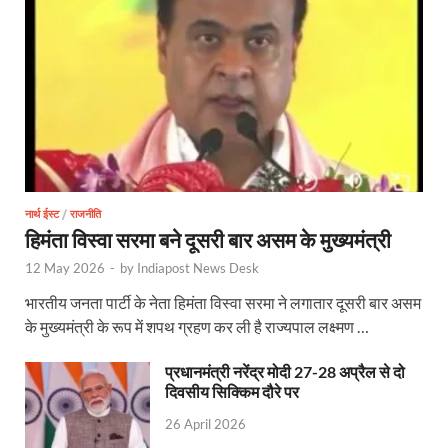
UP Rain Basera: योगी सरकार यात्रियों की सुरक्षा के लिए सतर
Nidhi Yojana: उत्तर प्रदेश में महिला उद्यमिता को मिला र
Indramani Badoni Jayanti: उत्तराखंड के गांधी को सीएम
CM Yogi meets Sify Chairman Raju Vegesna: मुख्यमंत्
Nitin Nabin Bihar Visit: बिहार दौरे पर रहेंगे बीजेपी के क
नार्थ ईस्ट
/
राजनीति
Kisan Samman Diwas: किसान सम्मान दिवस’ मनाएगी य
हिमंता विस्वा सरमा बने दूसरी बार असम के मुख्यमंत्री
12 May 2026
-
by
Indiapost News Desk
UP Vidhan Sabha Budget: योगी सरकार ने विधानसभा में
भारतीय जनता पार्टी के नेता हिमंता विस्वा सरमा ने लगातार दूसरी बार असम
UP Vidhan Sabha:देश में दो नमूने हैं, जब कोई चर्चा होती है
के मुख्यमंत्री के रूप में शपथ ग्रहण कर ली है राज्यपाल लक्ष्मण …
UP Rain Basera: ठंड में आने वाले फरियादियों के लिए रैनबसेर
प्रधानमंत्री नरेंद्र मोदी 27-28 अप्रैल से दो
दिवसीय सिक्किम दौरे पर
FCI News: पहली बार फूड कॉर्पोरेशन ऑफ इंडिया (FCI) फूडग्र
26 April 2026
Shakti Sadan Yojana: संकटग्रस्त महिलाओं के लिए सुरक्