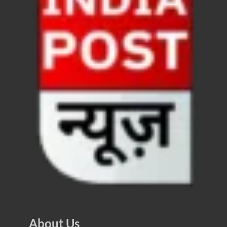
Haridwar Kumbh: हरिद्वार में होने वाले कुंभ को लेकर बोले 
Air Fare Issue: इंडिगो संकट के बीच बढ़े हुए हवाई किराए
UP Detention Centre: यूपी में घुसपैठ हूं पर बड़ी कार्रवाई 
MP CP Joshi Meeting With Mandaviya: सांसद सीपी जोशी
UP BJP State President: उत्तरप्रदेश को जल्द मिलेगा प्
Navneet Sehgal Resignation: प्रसार भारती के अध्यक्ष
Lok Sabha 5G Service: चित्तौडगढ़ सांसद सीपी जोशी ने लोकस
Chhattisgarh Naxal Operation: मुख्यमंत्री विष्णु देव साय
President Putin Delhi Visit: रूसी राष्ट्रपति Putin गुरुव
PM Kisan Yojana: पीएम-किसान योजना के अंतर्गत राजस्थान 
RPI National Party: आरपीआई को जल्द ही मिलेगा राष्ट्रीय 
About Us
Khadi Mahotsava: खादी महोत्सव में 3.20 करोड़ की रिकॉर्ड 