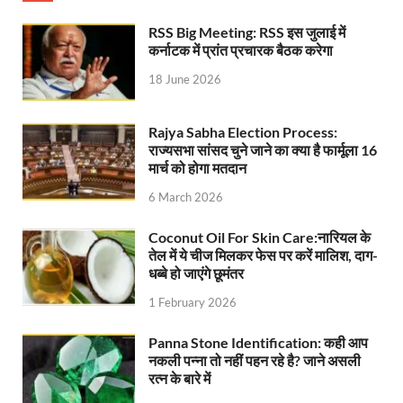
Chronic Kidney Disease: क्रोनिक किडनी डिजीज का मुका
RSS Big Meeting: RSS इस जुलाई में
कर्नाटक में प्रांत प्रचारक बैठक करेगा
Bihar NDA MP: बिहार एनडीए सांसदों ने बीजेपी राष्ट्रीय क
18 June 2026
VB G Ram G Bill: बिल फाड़ना लोकतंत्र की हत्या – शिवर
Former DGP Prashant Kumar: उत्तर प्रदेश शिक्षा सेवा चय
Rajya Sabha Election Process:
राज्यसभा सांसद चुने जाने का क्या है फार्मूला 16
Indian Railway New Policy: ट्रेन में भी एयरपोर्ट जैसा लग
मार्च को होगा मतदान
Soil To Silk Exhibition: सॉइल टू सिल्क’ की अनूठी प्रदर्शन
6 March 2026
GST Sudhar Book: सामाजिक न्याय, आर्थिक समानता और व
Coconut Oil For Skin Care:नारियल के
तेल में ये चीज मिलकर फेस पर करें मालिश, दाग-
UP BJP State President: पंकज चौधरी बने उत्तर प्रदेश भा
धब्बे हो जाएंगे छूमंतर
1 February 2026
BJP Working President Nitin Nabin: कौन है नितिन नवीन ज
Panna Stone Identification: कही आप
Ummeed Portal: उम्मीद पोर्टल पर यूपी ने रचा इतिहास, ऑनल
नकली पन्ना तो नहीं पहन रहे है? जाने असली
रत्न के बारे में
दिल्ली में चमकेगा मध्यप्रदेश – संस्कृति, कला और परंपरा का