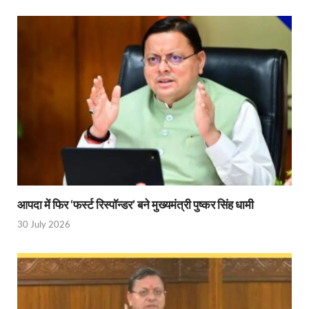
Bullet Train Date: बुलेट ट्रेन की आ गई तारीख कब चलेगी र
UP Police Recruitments: साल के आखिरी दिन युवाओं को य
UP Tourism: योगी सरकार के प्रयास से सनातन का लौटा वैभव,
Indian Railway Network: 2026 के लिए मंच तैयार करतीं
Severe cold wave: यूपी में 12वीं तक के सभी स्कूल 1 जनवर
Ghoda Library Nainital: CM पुष्कर सिंह धामी ने घोड़ा ल
Millets Organic Food Start UP : सीएम योगी की प्रेरणा से 
Kuldeep Singh Sengar: CJI की अध्यक्षता वाली बेंच कुलद
आपदा में फिर ‘फर्स्ट रिस्पॉन्डर’ बने मुख्यमंत्री पुष्कर सिंह धामी
30 July 2026
Kunda Raja Bhaiya: राजा भैया को मिला 1.5 करोड का तोहफ
Jan-Jan Ki Sarkar: धामी मॉडल ने शासन को जनता के द्वार 
Ankita Bhandari Case: अंकिता भंडारी केस से संबंधित सोशल