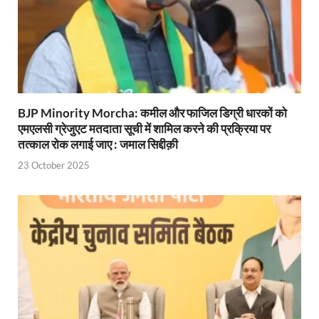
Shri Krishna Jaman bhumi: श्रीकृष्ण जन्मभूमि के लिए 
आईएसबीटी-मसूरी डायवर्जन कॉरिडोर का स्थलीय निरीक्षण
India AI Impact Summit 2026: एमआईबी का पवेलियन ‘इंडिया
सीएम धामी हरिद्वार में एक्शन मोड में – चौपाल में सुनी समस्या
BJP Minority Morcha: कमील और फाजिल डिग्री धारकों को
एमएलसी ग्रेजुएट मतदाता सूची में शामिल करने की प्रक्रिया पर
UP Budget 2026- 27: योगी सरकार का सेफ्टी, स्टेबिलिटी
तत्काल रोक लगाई जाए : जमाल सिद्दीक़ी
Bullet Train Project: मुंबई-अहमदाबाद बुलेट ट्रेन परियो
23 October 2025
Vande Bharat Express Train: वंदे भारत जैसी सेमी-हाई स्प
UP Budget 2026: आवास एवं शहरी नियोजन के लिए 7,705 
Guskhor Pandit: घूसखोर पंडत’ फिल्म के निर्देशक व 
Union Budget Update: केंद्रीय बजट उत्तर प्रदेश के वि
Job Scheme For Youth: धामी सरकार ने प्रति माह औसत