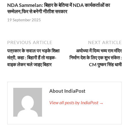
UP Diwas Program: विकसित भारत-विकसित उत्तर प्रदेश ’
NDA Sammelan: बिहार के बेतिया में NDA कार्यकर्ताओं का
सम्मेलन,फिर से बनेगी नीतीश सरकार
Uttarakhand Uniform Scam: वर्दी घोटाले में सीएम धामी
19 September 2025
Kapil Dev Agarwal: यूपी सरकार के मंत्री कपिल देव ने अ
Uttarakhand Tableau: भारत पर्व पर प्रदर्शित होगी “आत्मन
PREVIOUS ARTICLE
NEXT ARTICLE
NFPRC Workshop: एन.एफ.पी.आर.सी द्वारा सांसदों एवं विधा
पत्रकार के सवाल पर भड़के शिक्षा
अयोध्या में दिव्य भव्य राम मंदिर
मंत्री, कहा : बिहारी हैं तो माइक-
निर्माण देश के लिए एक शुभ संकेत :
UP tableau Kartavya Path: कर्तव्य पथ पर नजर आएगी बुं
वाइक लेकर चले जाइए बिहार
CM पुष्कर सिंह धामी
PM Gram Sadak Yojana: प्रधानमंत्री ग्राम सड़क योजना में
PM Gram Sadak Yojana: प्रधानमंत्री ग्राम सड़क योजना में
About IndiaPost
Manrega Protest: मनरेगा कानून को खत्म किए जाने के विरोध में
View all posts by IndiaPost →
UP Kaushal Disha: कौशल दिशा पोर्टल से ग्रामीण युवाओं क
Nitin Nabin: राष्ट्रीय अध्यक्ष बनने के बाद नितिन नवीन प्रद
World Economic Forum: भारत की आर्थिक मजबूती के लिए महत