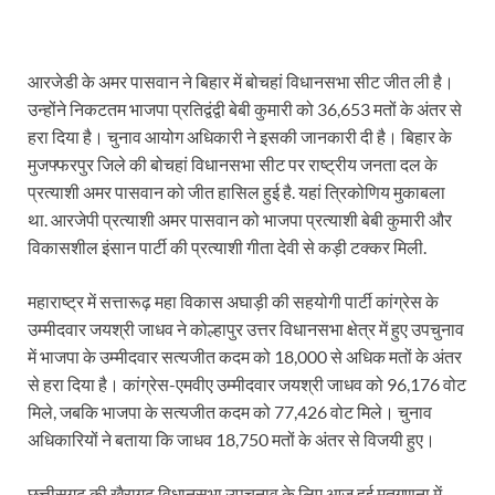
Katra Banihal Special Train: कटरा – बनिहाल के बीच 
आरजेडी के अमर पासवान ने बिहार में बोचहां विधानसभा सीट जीत ली है।
Aerial Survey: सीएम योगी के निर्देश पर उप मुख्यमंत्री व कृषि
उन्होंने निकटतम भाजपा प्रतिद्वंद्वी बेबी कुमारी को 36,653 मतों के अंतर से
Ancient Manuscripts: वैश्विक मंच तक पहुंचेगा भारतीय ज्ञ
हरा दिया है। चुनाव आयोग अधिकारी ने इसकी जानकारी दी है। बिहार के
मुजफ्फरपुर जिले की बोचहां विधानसभा सीट पर राष्ट्रीय जनता दल के
Big Blueprint for Bastar: बस्तर के लिए बड़ा ब्लूप्रिंट: पी
प्रत्याशी अमर पासवान को जीत हासिल हुई है. यहां त्रिकोणिय मुकाबला
Bhartendu Natya Akadami: मुख्यमंत्री ने देखी ‘आनंद मठ
था. आरजेपी प्रत्याशी अमर पासवान को भाजपा प्रत्याशी बेबी कुमारी और
विकासशील इंसान पार्टी की प्रत्याशी गीता देवी से कड़ी टक्कर मिली.
Women E Rickshaw Pilots: यूपी में तैयार हो रही महिला
महाराष्ट्र में सत्तारूढ़ महा विकास अघाड़ी की सहयोगी पार्टी कांग्रेस के
Mann Ki Baat: प्रधानमंत्री नरेंद्र मोदी ने देशवासियों को म
उम्मीदवार जयश्री जाधव ने कोल्हापुर उत्तर विधानसभा क्षेत्र में हुए उपचुनाव
Jewar International Airport: यूपी में विकास अब घोषणा
में भाजपा के उम्मीदवार सत्यजीत कदम को 18,000 से अधिक मतों के अंतर
से हरा दिया है। कांग्रेस-एमवीए उम्मीदवार जयश्री जाधव को 96,176 वोट
UP Anganwadi: मुख्यमंत्री योगी आदित्यनाथ को आंगनवाड़ी 
मिले, जबकि भाजपा के सत्यजीत कदम को 77,426 वोट मिले। चुनाव
Mandir Cluster Model: पुरा महादेव मंदिर का ‘मंदिर क्लस
अधिकारियों ने बताया कि जाधव 18,750 मतों के अंतर से विजयी हुए।
MMMUT Girls Hostel: एमएमएमयूटी में साइबर फोरेंसिक रि
छत्तीसगढ़ की खैरागढ़ विधानसभा उपचुनाव के लिए आज हुई मतगणना में