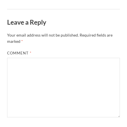
Uttarakhand Government News: मुख्यमंत्री पुष्कर सिंह ध
Leave a Reply
Noida Engineer Case: एसआईटी गठन पर मृतक के पिता न
BJP National President Nitin Nabin: निर्विरोध चुने गए 
Your email address will not be published.
Required fields are
marked
*
New Jalpaiguri Railway Station: न्यू जलपाईगुड़ी रेलवे
COMMENT
*
Jagran Forum: जागरण फोरम पर सीएम पुष्कर सिंह धामी
Uttar Pradesh Politics: मुक्त कंठ से यूपी को सराहा, कहा 
Vande Bharat Sleeper: देश को मिली पहली स्लीपर वन्दे भ
Vande Bharat Sleeper Update: वंदे भारत स्लीपर का कि
Uttarakhand Calender 2026: मुख्यमंत्री पुष्कर सिंह धाम
Start UP Summit: उद्यमिता, नवाचार और व्यापार हमारे संस्कार
Swami Vivekanand Jayanti: मुख्यमंत्री पुष्कर सिंह धामी 