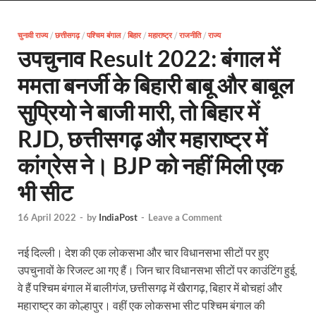
Uttarakhand Female Boxer: मुख्यमंत्री धामी से मिलीं अंतर
चुनावी राज्य
/
छत्तीसगढ़
/
पश्चिम बंगाल
UP Kanwar Yatra: कांवड़ यात्रा से पहले सभी धार्मिक स्थलों प
/
बिहार
/
महाराष्ट्र
/
राजनीति
/
राज्य
उपचुनाव Result 2022: बंगाल में
Bharat Tex 2026: टेक्सटाइल निवेश के प्रमुख गंतव्य के रूप
ममता बनर्जी के बिहारी बाबू और बाबूल
Shri Ram Mandir: श्रीराम मंदिर चढ़ावा चोरी के आरोपियो
सुप्रियो ने बाजी मारी, तो बिहार में
CM Yogi Barabanki Visit: मुख्यमंत्री योगी आदित्यनाथ सोम
RJD, छत्तीसगढ़ और महाराष्ट्र में
The Kshitij Show: द क्षितिज शो में पहुंचे जुयाल और नि
कांग्रेस ने। BJP को नहीं मिली एक
Lok Sanvardhan Parva: देहरादून में मुख्यमंत्री पुष्कर सिंह ध
भी सीट
West Bengal Rajya Sabha By-Election: चुनाव आयोग न
16 April 2022
-
by
IndiaPost
-
Leave a Comment
Shri Kashi Vishwanath Mandir: उत्तरकाशी में CM पुष्कर सिं
नई दिल्ली। देश की एक लोकसभा और चार विधानसभा सीटों पर हुए
Dr.Teejan Bai: विश्वविख्यात पंडवानी गायिका, पद्म विभूष
उपचुनावों के रिजल्ट आ गए हैं। जिन चार विधानसभा सीटों पर काउंटिंग हुई,
वे हैं पश्चिम बंगाल में बालीगंज, छत्तीसगढ़ में खैरागढ़, बिहार में बोचहां और
Khatipura Mega Coach Care Terminal: खातीपुरा में 205
महाराष्ट्र का कोल्हापुर। वहीं एक लोकसभा सीट पश्चिम बंगाल की