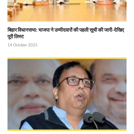
YEIDA Emerges: यीडा बना मेडिकल डिवाइस मैन्युफैक्चरिंग
House of Himalayas: हाउस आफ हिमालयाज बिक्री का आंक
Star Infomatic: बजट 2026–27 से भारत की डिजिटल और व
बिहार विधानसभा: भाजपा ने उम्मीदवारों की पहली सूची की जारी-देखिए
पूरी लिस्ट
Benefits of Peanuts: सर्दियों में कितनी मूंगफली एक दिन म
14 October 2025
Sapne Me Aag Dekhna: सपने में आग देखना का मतलब क्य
Budget Day: वित्त मंत्री निर्मला सीतारमण वाराणसी और पट
Budget 2026: वित्त मंत्री निर्मला सीतारमण पेश कर रही है 
Ajit Pawar Death: महाराष्ट्र के उपमुख्यमंत्री अजित पवार 
भारत पर्व में उत्तराखण्ड की झांकी ‘आत्मनिर्भर उत्तराखण्ड’
Bastar Story: बस्तर में लोकतंत्र की नई सुबह 47 गांवों मे
UP Deputy CM KP Maurya: प्रयागराज पहुंचे डिप्टी सीए