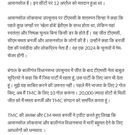
Sundarpura Railway Station: खाटू श्याम जी के भक्तो को
आसनसोल है। इन सीटों पर 12 अप्रैल को मतदान हुआ था।
Jan-Jan Ki Sarkar Abhiyan: 4 जुलाई से फिर शुरु होगा
आसनसोल लोकसभा उपचुनाव पर टीएमसी के शत्रुघ्न सिन्हा ने कहा कि
पहले कुछ जगहों पर ‘खेला होबे’ ईवीएम के साथ होता था, लेकिन यहां
आ गई यूपी बीजेपी संगठन की लिस्ट, देखिए कौन-कौन है इस सूच
स्वतंत्र और निष्पक्ष चुनाव बिना किसी डर के होते हैं। यह जीत टीएमसी,
Chhattisgarh UCC: छत्तीसगढ़ में UCC का खाका तैयार करेग
सीएम ममता बनर्जी और आसनसोल के लोगों की है। उन्होंने कहा कि बनर्जी
देश की पसंदीदा और लोकप्रिय नेता हैं। वह एक 2024 के चुनावों में गेम-
राजमिस्त्री, किसान और शिक्षक परिवारों के बेटे यूपीएससी की र
चेंजर होंगी।
9New Sectoral Policy: 9 नई सेक्टोरल पॉलिसी, एक स्मार्ट न
बंगाल के बालीगंज विधानसभा उपचुनाव में जीत के बाद टीएमसी नेता बाबुल
संयुक्त निदेशक के एस चौहान ने मुख्यमंत्री को भेंट की अपनी 
सुप्रियो ने कहा कि मैं जिस पार्टी में रहता हूं, उस पार्टी के लिए जान भी देता
हूं। मुझे यह साबित करने की ज़रुरत नहीं। पहले मैंने भाजपा के लिए 2 गोल
New haryana Industrial Policy: मुख्यमंत्री नायब सिंह सै
किए, अब मैं TMC के लिए 10 गोल करूंगा। 20,000 ज़्यादा वोटों से मिली
Baster’s New Picture: बस्तर की नई तस्वीर: मैदान में ब
जीत को मैं ममता बनर्जी और TMC संगठन को समर्पित करता हूं।
पीएम मोदी के संबोधन की बड़ी बातें
TMC की अध्यक्ष और CM ममता बनर्जी ने ट्वीट करते हुए लिखा कि
Modern Composite Sleepers: एआई की मदद से ट्रैक क
आसनसोल लोकसभा और बालीगंज विधानसभा में भारी बहुमत देने के लिए
आपलोगों को धन्यवाद ।
Char Dham Yatra Action Plan: चारधाम यात्रा-2026 को