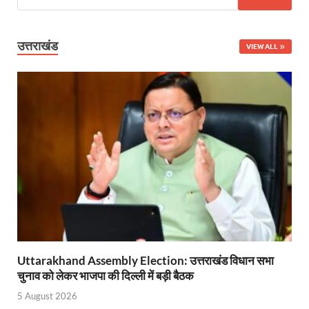
Ram Mandir Control Room: राम मंदिर की सुरक्षा को तै
CM Dhami Meeting With Nitin Gadkari: बैठक में मुख्यम
उत्तराखंड
VIEW ALL
Kalyan Singh Jayanti: अपने नाम को उत्तर प्रदेश के ‘कल्या
Kashi Volleyball Mahakumbh: काशी में होगा वॉलीबॉल 
National Highway Project: मुख्यमंत्री राज्य की राष्ट्रीय र
Vande Bharat Sleeper Train: वंदे भारत स्लीपर ट्रेन क
Khelo India Tribes Games: देश में पहली बार हो रहे खेलो इ
CM Yogi Review Meeting: राजस्व के सभी मामलों का मेरिट
छत्तीसगढ़ को मिला खेलो इंडिया ट्राइबल गेम्स, 14 फरवरी 2026 
Uttarakhand Assembly Election: उत्तराखंड विधान सभा
Shikayat Se Samadhan: एक ही मंच पर जनता को मिला 
चुनाव को लेकर भाजपा की दिल्ली में बड़ी बैठक
CM Pushkar Singh Dhami: मुख्यमंत्री ने ‘जन-जन की सरक
5 August 2026