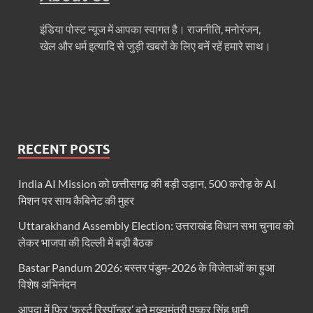
CM Yogi Jhajjar Visit: मुख्यमंत्री योगी आदित्यनाथ का बड़ा
इंडिया पोस्ट न्यूज में आपका स्वागत है। राजनीति, मनोरंजन,
खेल और धर्म इत्यादि से जुड़ी खबरों के लिए बनें रहें हमारे साथ।
VHP News: आतंक के सरगना बनने की होड लगी है मदनियों में, सर
Parliment Winter Session 2025: सर्वदलीय बैठक में उठा
Uttarakhand Kumbh: कुंभ के आयोजन के लिए गंगा किनार
UP Pavilion Trade Fair: 44वें अंतरराष्ट्रीय व्यापार 
RECENT POSTS
Sambit Patra Press Conference: बीजेपी सांसद संबित पात
India AI Mission को छत्तीसगढ़ की बड़ी उड़ान, 500 करोड़ के AI
All India Director General Conference: प्रधानमंत्री 29
मिशन पर साय कैबिनेट की मुहर
Naina Devi Temple: नैना देवी मंदिर सौंदर्यीकरण कार्यों क
Uttarakhand Assembly Election: उत्तराखंड विधान सभा चुनाव को
लेकर भाजपा की दिल्ली में बड़ी बैठक
Constitution Day News :बाबासाहेब के सपनों के भारत का
Bastar Pandum 2026: बस्तर पंडुम-2026 के विजेताओं का हुआ
International Year of Cooperatives: हल्द्वानी में अंतर्
विशेष अभिनंदन
Chittaurgarh News: प्रधानमंत्री खनिज क्षेत्र कल्याण यो
आपदा में फिर ‘फर्स्ट रिस्पॉन्डर’ बने मुख्यमंत्री पुष्कर सिंह धामी