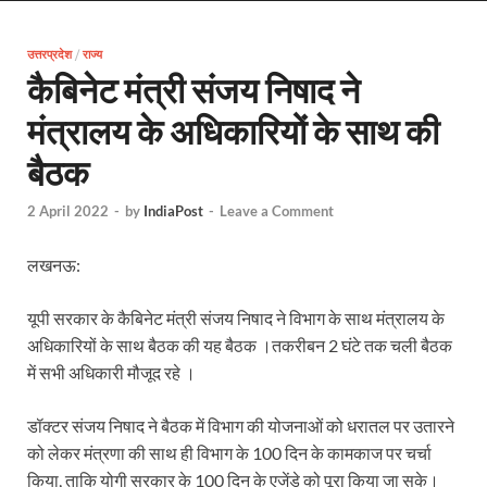
CJP Protest Exposed: CJP प्रोटेस्ट को लेकर बड़ा खुल
उत्तरप्रदेश
/
राज्य
Mini Nandini Krishak Yojana :योगी सरकार की योजना स
कैबिनेट मंत्री संजय निषाद ने
EV Charging Station: यूपी में 238 नए पब्लिक ईवी चार्जि
मंत्रालय के अधिकारियों के साथ की
Pateshwari Drvi: मुख्यमंत्री योगी आदित्यनाथ ने किए मां पा
बैठक
Uttarakhand Female Boxer: मुख्यमंत्री धामी से मिलीं अंतर
2 April 2022
-
by
IndiaPost
-
Leave a Comment
UP Kanwar Yatra: कांवड़ यात्रा से पहले सभी धार्मिक स्थलों प
लखनऊ:
Bharat Tex 2026: टेक्सटाइल निवेश के प्रमुख गंतव्य के रूप
Shri Ram Mandir: श्रीराम मंदिर चढ़ावा चोरी के आरोपियो
यूपी सरकार के कैबिनेट मंत्री संजय निषाद ने विभाग के साथ मंत्रालय के
अधिकारियों के साथ बैठक की यह बैठक ।तकरीबन 2 घंटे तक चली बैठक
CM Yogi Barabanki Visit: मुख्यमंत्री योगी आदित्यनाथ सोम
में सभी अधिकारी मौजूद रहे ।
The Kshitij Show: द क्षितिज शो में पहुंचे जुयाल और नि
डॉक्टर संजय निषाद ने बैठक में विभाग की योजनाओं को धरातल पर उतारने
Lok Sanvardhan Parva: देहरादून में मुख्यमंत्री पुष्कर सिंह ध
को लेकर मंत्रणा की साथ ही विभाग के 100 दिन के कामकाज पर चर्चा
किया, ताकि योगी सरकार के 100 दिन के एजेंडे को पूरा किया जा सके।