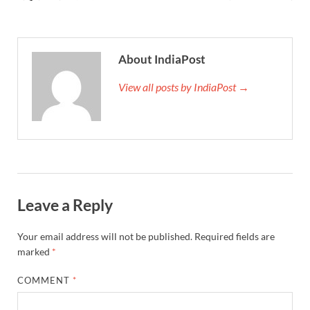
Chhattisgarh Budget 2026-27: बस्तर के विकास का व्
First Cabinet Meeting In Seva Tirth: भारत की विकास यात्
About IndiaPost
Gomati River: गोमती को स्वच्छ बनाने के लिए आज जुटेंगे 
View all posts by IndiaPost →
Railway Appointment Update: राजेश कुमार पांडे ने उत्तर 
Shri Krishna Jaman bhumi: श्रीकृष्ण जन्मभूमि के लिए 
आईएसबीटी-मसूरी डायवर्जन कॉरिडोर का स्थलीय निरीक्षण
India AI Impact Summit 2026: एमआईबी का पवेलियन ‘इंडिया
Leave a Reply
सीएम धामी हरिद्वार में एक्शन मोड में – चौपाल में सुनी समस्या
UP Budget 2026- 27: योगी सरकार का सेफ्टी, स्टेबिलिटी
Your email address will not be published.
Required fields are
marked
*
Bullet Train Project: मुंबई-अहमदाबाद बुलेट ट्रेन परियो
COMMENT
*
Vande Bharat Express Train: वंदे भारत जैसी सेमी-हाई स्प