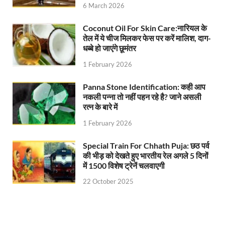
6 March 2026
Railway West Bengal Project: भारतीय रेलवे ने पश्चिम बंगा
Coconut Oil For Skin Care:नारियल के
तेल में ये चीज मिलकर फेस पर करें मालिश, दाग-
PM Modi Lucknow Visit… जब मंच से पीएम मोदी ने की सीएम
धब्बे हो जाएंगे छूमंतर
Nitin Nabin News: चुनाव में प्रचंड बहुमत में बीएलए 2 ने 
1 February 2026
Northern Railway News: उत्तर रेलवे ने हिमाचल प्रदेश के 
Panna Stone Identification: कही आप
नकली पन्ना तो नहीं पहन रहे है? जाने असली
UP Rain Basera: योगी सरकार यात्रियों की सुरक्षा के लिए सतर
रत्न के बारे में
Nidhi Yojana: उत्तर प्रदेश में महिला उद्यमिता को मिला र
1 February 2026
Indramani Badoni Jayanti: उत्तराखंड के गांधी को सीएम
Special Train For Chhath Puja: छठ पर्व
की भीड़ को देखते हुए भारतीय रेल अगले 5 दिनों
CM Yogi meets Sify Chairman Raju Vegesna: मुख्यमंत्
में 1500 विशेष ट्रेनें चलवाएगी
Nitin Nabin Bihar Visit: बिहार दौरे पर रहेंगे बीजेपी के क
22 October 2025
Kisan Samman Diwas: किसान सम्मान दिवस’ मनाएगी य
UP Vidhan Sabha Budget: योगी सरकार ने विधानसभा में