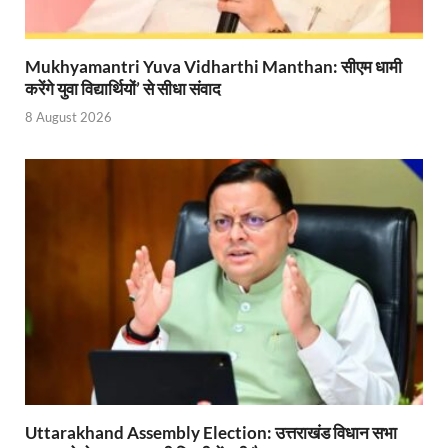
Vande Bharat Sleeper Update: वंदे भारत स्लीपर का कि
Mukhyamantri Yuva Vidharthi Manthan: सीएम धामी
Uttarakhand Calender 2026: मुख्यमंत्री पुष्कर सिंह धाम
करेंगे युवा विद्यार्थियों’ से सीधा संवाद
Start UP Summit: उद्यमिता, नवाचार और व्यापार हमारे संस्कार
8 August 2026
Swami Vivekanand Jayanti: मुख्यमंत्री पुष्कर सिंह धामी 
PM Modi Somnath Mandir: सोमनाथ में पीएम मोदी ने किय
Uttar Pradesh News: ‘आभार प्रधानमंत्री जी, डबल इंजन
UP AI App: सीएम योगी के मिशन को साकार कर रहा फतेहपुर,
Ashwini Vaishnaw: औपनिवेशिक मानसिकता से रेलवे को पूर
Aadhaar gets a face: भारतीय विशिष्ट पहचान प्राधिकरण
AI Start-Ups: प्रधानमंत्री ने भारतीय एआई स्टार्टअप्स के
Hindi Salahkar Samiti: विधि एवं न्याय मंत्रालय विधायी 
Uttarakhand Assembly Election: उत्तराखंड विधान सभा