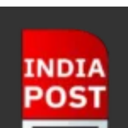
UP Vidhan Sabha:देश में दो नमूने हैं, जब कोई चर्चा होती है
UP Rain Basera: ठंड में आने वाले फरियादियों के लिए रैनबसेर
FCI News: पहली बार फूड कॉर्पोरेशन ऑफ इंडिया (FCI) फूडग्र
Shakti Sadan Yojana: संकटग्रस्त महिलाओं के लिए सुरक्
UP Ayush App: योगी सरकार जल्द लांच करेगी आयुष एप, घर ब
CM Yogi Gift: मुख्यमंत्री योगी आदित्यनाथ ने लघु व सीमांत
River Drone Survey Model: सीएम योगी के रिवर ड्रोन सर
Yuwa Sahkar Sammelan: मुख्यमंत्री ने डीएम वाराणसी व
Delhi Air Pollution: फेफड़ों के लिए कितनी खतरनाक हुई
Save Aravali Movement: क्या है अरावली की नई परिभाषा
UP Cough Syrup Issue: कोडीन युक्त कफ सिरप मामले में