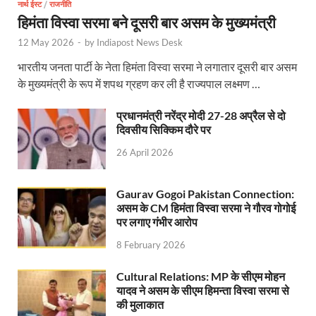
नार्थ ईस्ट
/
राजनीति
CM Yogi Review Meeting: राजस्व के सभी मामलों का मेरिट
हिमंता विस्वा सरमा बने दूसरी बार असम के मुख्यमंत्री
छत्तीसगढ़ को मिला खेलो इंडिया ट्राइबल गेम्स, 14 फरवरी 2026 
12 May 2026
-
by
Indiapost News Desk
Shikayat Se Samadhan: एक ही मंच पर जनता को मिला 
भारतीय जनता पार्टी के नेता हिमंता विस्वा सरमा ने लगातार दूसरी बार असम
के मुख्यमंत्री के रूप में शपथ ग्रहण कर ली है राज्यपाल लक्ष्मण …
CM Pushkar Singh Dhami: मुख्यमंत्री ने ‘जन-जन की सरक
प्रधानमंत्री नरेंद्र मोदी 27-28 अप्रैल से दो
Bullet Train Date: बुलेट ट्रेन की आ गई तारीख कब चलेगी र
दिवसीय सिक्किम दौरे पर
UP Police Recruitments: साल के आखिरी दिन युवाओं को य
26 April 2026
UP Tourism: योगी सरकार के प्रयास से सनातन का लौटा वैभव,
Gaurav Gogoi Pakistan Connection:
Indian Railway Network: 2026 के लिए मंच तैयार करतीं
असम के CM हिमंता विस्वा सरमा ने गौरव गोगोई
पर लगाए गंभीर आरोप
Severe cold wave: यूपी में 12वीं तक के सभी स्कूल 1 जनवर
8 February 2026
Ghoda Library Nainital: CM पुष्कर सिंह धामी ने घोड़ा ल
Cultural Relations: MP के सीएम मोहन
यादव ने असम के सीएम हिमन्ता विस्वा सरमा से
Millets Organic Food Start UP : सीएम योगी की प्रेरणा से 
की मुलाकात