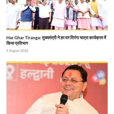
Manrega Protest: मनरेगा कानून को खत्म किए जाने के विरोध में
UP Kaushal Disha: कौशल दिशा पोर्टल से ग्रामीण युवाओं क
Nitin Nabin: राष्ट्रीय अध्यक्ष बनने के बाद नितिन नवीन प्रद
Har Ghar Tiranga: मुख्यमंत्री ने हर घर तिरंगा यात्रा कार्यक्रम में
World Economic Forum: भारत की आर्थिक मजबूती के लिए महत
किया प्रतिभाग
Uttarakhand Government News: मुख्यमंत्री पुष्कर सिंह ध
9 August 2026
Noida Engineer Case: एसआईटी गठन पर मृतक के पिता न
BJP National President Nitin Nabin: निर्विरोध चुने गए 
New Jalpaiguri Railway Station: न्यू जलपाईगुड़ी रेलवे
Jagran Forum: जागरण फोरम पर सीएम पुष्कर सिंह धामी
Uttar Pradesh Politics: मुक्त कंठ से यूपी को सराहा, कहा 
Vande Bharat Sleeper: देश को मिली पहली स्लीपर वन्दे भ