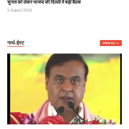
चुनाव को लेकर भाजपा की दिल्ली में बड़ी बैठक
PANKHUDI Portal: पंखुड़ी पोर्टल का शुभारंभ,जानें क्या 
5 August 2026
Gram Panchayat Adhar: ग्राम पंचायतों में भी बनेगा आधार, 
Uttarakhand Young Leaders Dialogue: विकसित भारत के संक
Demand for Review of FRK Policy: ऍफ़आरके नीति पर प
नार्थ-ईस्ट
VIEW ALL
Ram Mandir Control Room: राम मंदिर की सुरक्षा को तै
CM Dhami Meeting With Nitin Gadkari: बैठक में मुख्यम
Kalyan Singh Jayanti: अपने नाम को उत्तर प्रदेश के ‘कल्या
Kashi Volleyball Mahakumbh: काशी में होगा वॉलीबॉल 
National Highway Project: मुख्यमंत्री राज्य की राष्ट्रीय र
Vande Bharat Sleeper Train: वंदे भारत स्लीपर ट्रेन क
Khelo India Tribes Games: देश में पहली बार हो रहे खेलो इ