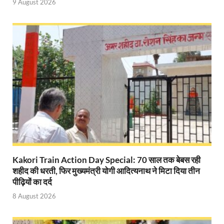
9 August 2026
Baster’s New Picture: बस्तर की नई तस्वीर: मैदान में ब
पीएम मोदी के संबोधन की बड़ी बातें
Modern Composite Sleepers: एआई की मदद से ट्रैक क
Char Dham Yatra Action Plan: चारधाम यात्रा-2026 को
Katra Banihal Special Train: कटरा – बनिहाल के बीच 
Aerial Survey: सीएम योगी के निर्देश पर उप मुख्यमंत्री व कृषि
Ancient Manuscripts: वैश्विक मंच तक पहुंचेगा भारतीय ज्ञ
Big Blueprint for Bastar: बस्तर के लिए बड़ा ब्लूप्रिंट: पी
Kakori Train Action Day Special: 70 साल तक बेबस रही
शहीद की धरती, फिर मुख्यमंत्री योगी आदित्यनाथ ने मिटा दिया तीन
Bhartendu Natya Akadami: मुख्यमंत्री ने देखी ‘आनंद मठ
पीढ़ियों का दर्द
8 August 2026
Women E Rickshaw Pilots: यूपी में तैयार हो रही महिला
Mann Ki Baat: प्रधानमंत्री नरेंद्र मोदी ने देशवासियों को म