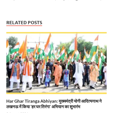
West Bengal Rajya Sabha By-Election: चुनाव आयोग न
Shri Kashi Vishwanath Mandir: उत्तरकाशी में CM पुष्कर सिं
Dr.Teejan Bai: विश्वविख्यात पंडवानी गायिका, पद्म विभूष
RELATED POSTS
Khatipura Mega Coach Care Terminal: खातीपुरा में 205
Sundarpura Railway Station: खाटू श्याम जी के भक्तो को
Jan-Jan Ki Sarkar Abhiyan: 4 जुलाई से फिर शुरु होगा
आ गई यूपी बीजेपी संगठन की लिस्ट, देखिए कौन-कौन है इस सूच
Chhattisgarh UCC: छत्तीसगढ़ में UCC का खाका तैयार करेग
राजमिस्त्री, किसान और शिक्षक परिवारों के बेटे यूपीएससी की र
9New Sectoral Policy: 9 नई सेक्टोरल पॉलिसी, एक स्मार्ट न
Har Ghar Tiranga Abhiyan: मुख्यमंत्री योगी आदित्यनाथ ने
संयुक्त निदेशक के एस चौहान ने मुख्यमंत्री को भेंट की अपनी 
लखनऊ में किया ‘हर घर तिरंगा’ अभियान का शुभारंभ
New haryana Industrial Policy: मुख्यमंत्री नायब सिंह सै