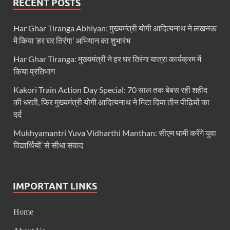
RECENT POSTS
UP BJP State President: पंकज चौधरी बने उत्तर प्रदेश भा
BJP Working President Nitin Nabin: कौन है नितिन नवीन ज
Har Ghar Tiranga Abhiyan: मुख्यमंत्री योगी आदित्यनाथ ने लखनऊ
में किया ‘हर घर तिरंगा’ अभियान का शुभारंभ
Ummeed Portal: उम्मीद पोर्टल पर यूपी ने रचा इतिहास, ऑनल
Har Ghar Tiranga: मुख्यमंत्री ने हर घर तिरंगा यात्रा कार्यक्रम में
दिल्ली में चमकेगा मध्यप्रदेश – संस्कृति, कला और परंपरा का
किया प्रतिभाग
धरती का स्वास्थ्य सही रहेगा तभी बची रहेगी सृष्टिः योगी आदि
Kakori Train Action Day Special: 70 साल तक बेबस रही शहीद
की धरती, फिर मुख्यमंत्री योगी आदित्यनाथ ने मिटा दिया तीन पीढ़ियों का
4 Years Achievements Of Uttarakhand Government: 
दर्द
Jairam Ramesh On BJP: श्यामा प्रसाद मुखर्जी के मुस्लिम
Mukhyamantri Yuva Vidharthi Manthan: सीएम धामी करेंगे युवा
विद्यार्थियों’ से सीधा संवाद
AIIMS Rishikesh: केन्द्रीय स्वास्थ्य मंत्री जेपी नड्डा से स
Kashi Tamil Sangamm: भारत सरकार भाषाई पुनर्जागरण,संस्
IMPORTANT LINKS
Ayushman Yojana: मुख्यमंत्री ने 142 नवनियुक्त असिस्टेंट
Mutul Fund SIP: सिर्फ 2000 महीने जमा करके कैसे बन गए
Home