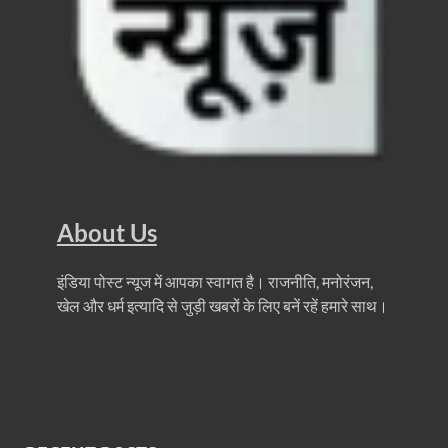
UP Road Safty: सड़क सुरक्षा के लिए मुख्यमंत्री का 4-ई मॉ
KP Maurya Statement: माफिया और समाजवादी पार्टी एक दूस
FSSAI: जांच में अंडे पूरी तरह सुरक्षित पाए गए: FSSAI अंडो
Anil Vij Statement: कांग्रेस का अविश्वास प्रस्ताव सदन मे
Chronic Kidney Disease: क्रोनिक किडनी डिजीज का मुका
Bihar NDA MP: बिहार एनडीए सांसदों ने बीजेपी राष्ट्रीय क
About Us
VB G Ram G Bill: बिल फाड़ना लोकतंत्र की हत्या – शिवर
इंडिया पोस्ट न्यूज में आपका स्वागत है। राजनीति, मनोरंजन,
Former DGP Prashant Kumar: उत्तर प्रदेश शिक्षा सेवा चय
खेल और धर्म इत्यादि से जुड़ी खबरों के लिए बनें रहें हमारे साथ।
Indian Railway New Policy: ट्रेन में भी एयरपोर्ट जैसा लग
Soil To Silk Exhibition: सॉइल टू सिल्क’ की अनूठी प्रदर्शन
GST Sudhar Book: सामाजिक न्याय, आर्थिक समानता और व