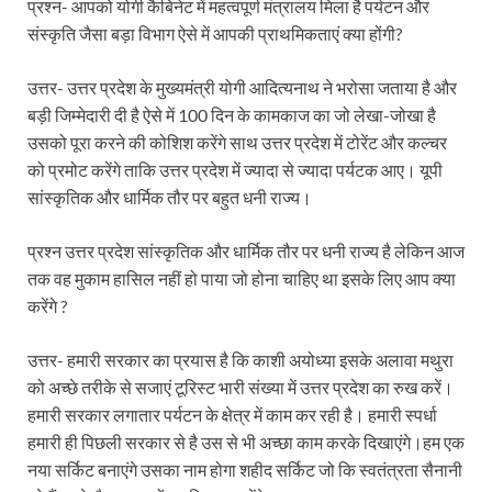
Dr.Teejan Bai: विश्वविख्यात पंडवानी गायिका, पद्म विभूष
प्रश्न- आपको योगी कैबिनेट में महत्वपूर्ण मंत्रालय मिला है पर्यटन और
संस्कृति जैसा बड़ा विभाग ऐसे में आपकी प्राथमिकताएं क्या होंगी?
Khatipura Mega Coach Care Terminal: खातीपुरा में 205
उत्तर- उत्तर प्रदेश के मुख्यमंत्री योगी आदित्यनाथ ने भरोसा जताया है और
Sundarpura Railway Station: खाटू श्याम जी के भक्तो को
बड़ी जिम्मेदारी दी है ऐसे में 100 दिन के कामकाज का जो लेखा-जोखा है
Jan-Jan Ki Sarkar Abhiyan: 4 जुलाई से फिर शुरु होगा
उसको पूरा करने की कोशिश करेंगे साथ उत्तर प्रदेश में टोरेंट और कल्चर
को प्रमोट करेंगे ताकि उत्तर प्रदेश में ज्यादा से ज्यादा पर्यटक आए। यूपी
आ गई यूपी बीजेपी संगठन की लिस्ट, देखिए कौन-कौन है इस सूच
सांस्कृतिक और धार्मिक तौर पर बहुत धनी राज्य।
Chhattisgarh UCC: छत्तीसगढ़ में UCC का खाका तैयार करेग
प्रश्न उत्तर प्रदेश सांस्कृतिक और धार्मिक तौर पर धनी राज्य है लेकिन आज
राजमिस्त्री, किसान और शिक्षक परिवारों के बेटे यूपीएससी की र
तक वह मुकाम हासिल नहीं हो पाया जो होना चाहिए था इसके लिए आप क्या
करेंगे ?
9New Sectoral Policy: 9 नई सेक्टोरल पॉलिसी, एक स्मार्ट न
संयुक्त निदेशक के एस चौहान ने मुख्यमंत्री को भेंट की अपनी 
उत्तर- हमारी सरकार का प्रयास है कि काशी अयोध्या इसके अलावा मथुरा
को अच्छे तरीके से सजाएं टूरिस्ट भारी संख्या में उत्तर प्रदेश का रुख करें।
New haryana Industrial Policy: मुख्यमंत्री नायब सिंह सै
हमारी सरकार लगातार पर्यटन के क्षेत्र में काम कर रही है। हमारी स्पर्धा
हमारी ही पिछली सरकार से है उस से भी अच्छा काम करके दिखाएंगे।हम एक
Baster’s New Picture: बस्तर की नई तस्वीर: मैदान में ब
नया सर्किट बनाएंगे उसका नाम होगा शहीद सर्किट जो कि स्वतंत्रता सैनानी
पीएम मोदी के संबोधन की बड़ी बातें