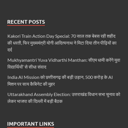
RPI National Party: आरपीआई को जल्द ही मिलेगा राष्ट्रीय 
RECENT POSTS
Khadi Mahotsava: खादी महोत्सव में 3.20 करोड़ की रिकॉर्ड 
CM Yogi Jhajjar Visit: मुख्यमंत्री योगी आदित्यनाथ का बड़ा
Kakori Train Action Day Special: 70 साल तक बेबस रही शहीद
की धरती, फिर मुख्यमंत्री योगी आदित्यनाथ ने मिटा दिया तीन पीढ़ियों का
VHP News: आतंक के सरगना बनने की होड लगी है मदनियों में, सर
दर्द
Parliment Winter Session 2025: सर्वदलीय बैठक में उठा
Mukhyamantri Yuva Vidharthi Manthan: सीएम धामी करेंगे युवा
विद्यार्थियों’ से सीधा संवाद
Uttarakhand Kumbh: कुंभ के आयोजन के लिए गंगा किनार
India AI Mission को छत्तीसगढ़ की बड़ी उड़ान, 500 करोड़ के AI
UP Pavilion Trade Fair: 44वें अंतरराष्ट्रीय व्यापार 
मिशन पर साय कैबिनेट की मुहर
Sambit Patra Press Conference: बीजेपी सांसद संबित पात
Uttarakhand Assembly Election: उत्तराखंड विधान सभा चुनाव को
लेकर भाजपा की दिल्ली में बड़ी बैठक
All India Director General Conference: प्रधानमंत्री 29
Naina Devi Temple: नैना देवी मंदिर सौंदर्यीकरण कार्यों क
IMPORTANT LINKS
Constitution Day News :बाबासाहेब के सपनों के भारत का