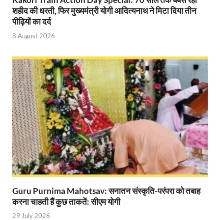
Gomati River: गोमती को स्वच्छ बनाने के लिए आज जुटेंगे 
शहीद की धरती, फिर मुख्यमंत्री योगी आदित्यनाथ ने मिटा दिया तीन
पीढ़ियों का दर्द
Railway Appointment Update: राजेश कुमार पांडे ने उत्तर 
8 August 2026
Shri Krishna Jaman bhumi: श्रीकृष्ण जन्मभूमि के लिए 
आईएसबीटी-मसूरी डायवर्जन कॉरिडोर का स्थलीय निरीक्षण
India AI Impact Summit 2026: एमआईबी का पवेलियन ‘इंडिया
सीएम धामी हरिद्वार में एक्शन मोड में – चौपाल में सुनी समस्या
UP Budget 2026- 27: योगी सरकार का सेफ्टी, स्टेबिलिटी
Bullet Train Project: मुंबई-अहमदाबाद बुलेट ट्रेन परियो
Vande Bharat Express Train: वंदे भारत जैसी सेमी-हाई स्प
UP Budget 2026: आवास एवं शहरी नियोजन के लिए 7,705 
Guru Purnima Mahotsav: सनातन संस्कृति-परंपरा को तबाह
करना चाहती हैं कुछ ताकतें: सीएम योगी
Guskhor Pandit: घूसखोर पंडत’ फिल्म के निर्देशक व 
29 July 2026