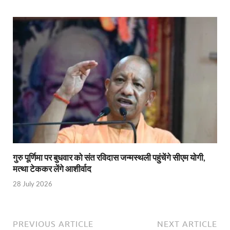
Union Budget Update: केंद्रीय बजट उत्तर प्रदेश के वि
Job Scheme For Youth: धामी सरकार ने प्रति माह औसत
YEIDA Emerges: यीडा बना मेडिकल डिवाइस मैन्युफैक्चरिंग
House of Himalayas: हाउस आफ हिमालयाज बिक्री का आंक
Star Infomatic: बजट 2026–27 से भारत की डिजिटल और व
Benefits of Peanuts: सर्दियों में कितनी मूंगफली एक दिन म
Sapne Me Aag Dekhna: सपने में आग देखना का मतलब क्य
Budget Day: वित्त मंत्री निर्मला सीतारमण वाराणसी और पट
गुरु पूर्णिमा पर बुधवार को संत रविदास जन्मस्थली पहुंचेंगे सीएम योगी,
मत्था टेककर लेंगे आशीर्वाद
Budget 2026: वित्त मंत्री निर्मला सीतारमण पेश कर रही है 
28 July 2026
Ajit Pawar Death: महाराष्ट्र के उपमुख्यमंत्री अजित पवार 
भारत पर्व में उत्तराखण्ड की झांकी ‘आत्मनिर्भर उत्तराखण्ड’
PREVIOUS ARTICLE
NEXT ARTICLE