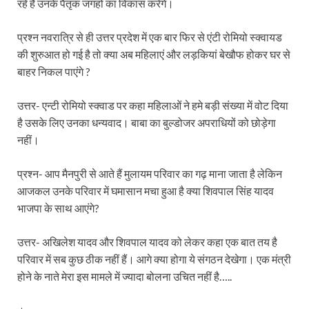
रहे हैं उनके पैतृक जगहों का विकास करेंगे।
Modern Composite Sleepers: एआई की मदद से ट्रैक क
प्रश्न नवरात्रि से ही उत्तर प्रदेश में एक बार फिर से एंटी रोमियो स्क्वायड
Char Dham Yatra Action Plan: चारधाम यात्रा-2026 को
की शुरुआत हो गई है तो क्या अब महिलाएं और लड़कियां बेखौफ होकर घर से
बाहर निकल पाएंगे ?
Katra Banihal Special Train: कटरा – बनिहाल के बीच 
उत्तर- एन्टी रोमियो स्क्वाड पर कहा महिलाओं ने हमे बड़ी संख्या में वोट दिया
Aerial Survey: सीएम योगी के निर्देश पर उप मुख्यमंत्री व कृषि
है उसके लिए उनका धन्यवाद। बाबा का बुल्डोजर अपराधियों को छोड़ेगा
Ancient Manuscripts: वैश्विक मंच तक पहुंचेगा भारतीय ज्ञ
नहीं।
Big Blueprint for Bastar: बस्तर के लिए बड़ा ब्लूप्रिंट: पी
प्रश्न- आप मैनपुरी से आते हैं मुलायम परिवार का गढ़ माना जाता है लेकिन
Bhartendu Natya Akadami: मुख्यमंत्री ने देखी ‘आनंद मठ
आजकल उनके परिवार में घमासान मचा हुआ है क्या शिवपाल सिंह यादव
भाजपा के साथ आएंगे?
Women E Rickshaw Pilots: यूपी में तैयार हो रही महिला
उत्तर- अखिलेश यादव और शिवपाल यादव को लेकर कहा एक बात तय है
Mann Ki Baat: प्रधानमंत्री नरेंद्र मोदी ने देशवासियों को म
परिवार में सब कुछ ठीक नहीं हैं। आगे क्या होगा ये संगठन देखेगा। एक मंत्री
Jewar International Airport: यूपी में विकास अब घोषणा
होने के नाते मेरा इस मामले में ज्यादा बोलना उचित नहीं है…..
UP Anganwadi: मुख्यमंत्री योगी आदित्यनाथ को आंगनवाड़ी 