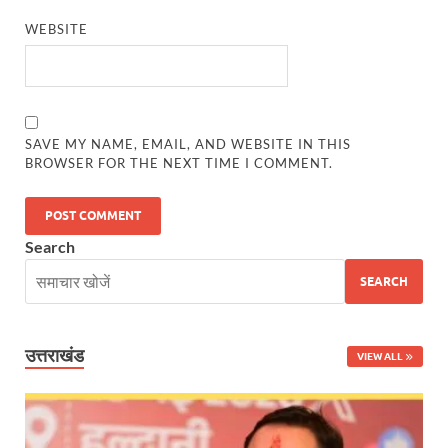
Start UP Summit: उद्यमिता, नवाचार और व्यापार हमारे संस्कार
WEBSITE
Swami Vivekanand Jayanti: मुख्यमंत्री पुष्कर सिंह धामी 
PM Modi Somnath Mandir: सोमनाथ में पीएम मोदी ने किय
SAVE MY NAME, EMAIL, AND WEBSITE IN THIS
Uttar Pradesh News: ‘आभार प्रधानमंत्री जी, डबल इंजन
BROWSER FOR THE NEXT TIME I COMMENT.
UP AI App: सीएम योगी के मिशन को साकार कर रहा फतेहपुर,
Ashwini Vaishnaw: औपनिवेशिक मानसिकता से रेलवे को पूर
Search
Aadhaar gets a face: भारतीय विशिष्ट पहचान प्राधिकरण
SEARCH
AI Start-Ups: प्रधानमंत्री ने भारतीय एआई स्टार्टअप्स के
Hindi Salahkar Samiti: विधि एवं न्याय मंत्रालय विधायी 
उत्तराखंड
VIEW ALL
PANKHUDI Portal: पंखुड़ी पोर्टल का शुभारंभ,जानें क्या 
Gram Panchayat Adhar: ग्राम पंचायतों में भी बनेगा आधार, 