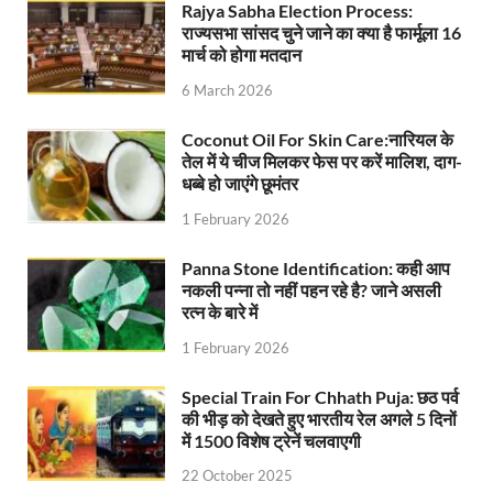
Rajya Sabha Election Process:
FSSAI: जांच में अंडे पूरी तरह सुरक्षित पाए गए: FSSAI अंडो
राज्यसभा सांसद चुने जाने का क्या है फार्मूला 16
मार्च को होगा मतदान
Anil Vij Statement: कांग्रेस का अविश्वास प्रस्ताव सदन मे
6 March 2026
Chronic Kidney Disease: क्रोनिक किडनी डिजीज का मुका
Coconut Oil For Skin Care:नारियल के
Bihar NDA MP: बिहार एनडीए सांसदों ने बीजेपी राष्ट्रीय क
तेल में ये चीज मिलकर फेस पर करें मालिश, दाग-
धब्बे हो जाएंगे छूमंतर
VB G Ram G Bill: बिल फाड़ना लोकतंत्र की हत्या – शिवर
1 February 2026
Former DGP Prashant Kumar: उत्तर प्रदेश शिक्षा सेवा चय
Panna Stone Identification: कही आप
Indian Railway New Policy: ट्रेन में भी एयरपोर्ट जैसा लग
नकली पन्ना तो नहीं पहन रहे है? जाने असली
रत्न के बारे में
Soil To Silk Exhibition: सॉइल टू सिल्क’ की अनूठी प्रदर्शन
1 February 2026
GST Sudhar Book: सामाजिक न्याय, आर्थिक समानता और व
Special Train For Chhath Puja: छठ पर्व
की भीड़ को देखते हुए भारतीय रेल अगले 5 दिनों
UP BJP State President: पंकज चौधरी बने उत्तर प्रदेश भा
में 1500 विशेष ट्रेनें चलवाएगी
BJP Working President Nitin Nabin: कौन है नितिन नवीन ज
22 October 2025