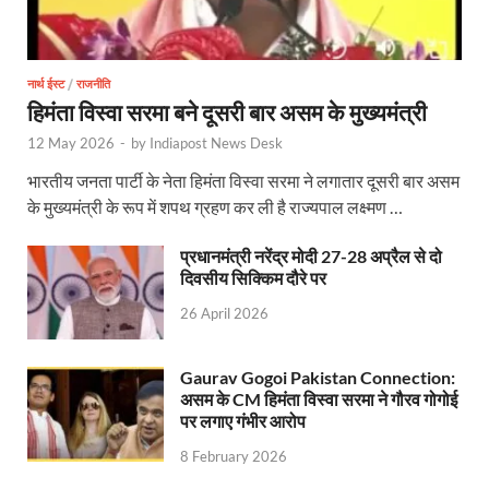
Nitin Nabin News: चुनाव में प्रचंड बहुमत में बीएलए 2 ने 
Northern Railway News: उत्तर रेलवे ने हिमाचल प्रदेश के 
नार्थ ईस्ट
/
राजनीति
हिमंता विस्वा सरमा बने दूसरी बार असम के मुख्यमंत्री
UP Rain Basera: योगी सरकार यात्रियों की सुरक्षा के लिए सतर
12 May 2026
-
by
Indiapost News Desk
Nidhi Yojana: उत्तर प्रदेश में महिला उद्यमिता को मिला र
भारतीय जनता पार्टी के नेता हिमंता विस्वा सरमा ने लगातार दूसरी बार असम
के मुख्यमंत्री के रूप में शपथ ग्रहण कर ली है राज्यपाल लक्ष्मण …
Indramani Badoni Jayanti: उत्तराखंड के गांधी को सीएम
प्रधानमंत्री नरेंद्र मोदी 27-28 अप्रैल से दो
CM Yogi meets Sify Chairman Raju Vegesna: मुख्यमंत्
दिवसीय सिक्किम दौरे पर
Nitin Nabin Bihar Visit: बिहार दौरे पर रहेंगे बीजेपी के क
26 April 2026
Kisan Samman Diwas: किसान सम्मान दिवस’ मनाएगी य
Gaurav Gogoi Pakistan Connection:
UP Vidhan Sabha Budget: योगी सरकार ने विधानसभा में
असम के CM हिमंता विस्वा सरमा ने गौरव गोगोई
पर लगाए गंभीर आरोप
UP Vidhan Sabha:देश में दो नमूने हैं, जब कोई चर्चा होती है
8 February 2026
UP Rain Basera: ठंड में आने वाले फरियादियों के लिए रैनबसेर