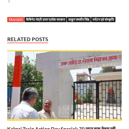
।
Mandir Cluster Model: पुरा महादेव मंदिर का ‘मंदिर क्लस
MMMUT Girls Hostel: एमएमएमयूटी में साइबर फोरेंसिक रि
TAGGED
कैबिनेट मंत्री उत्तर प्रदेश सरकार
ठाकुर जयवीर सिंह
पर्यटन एवं संस्कृति
Indian Railway Action: भारतीय रेलवे की बड़ी करवाई, आ
RELATED POSTS
NCBC Chairman: साध्वी निरंजन ज्योति बनी राष्ट्रीय पिछ
मिलावटखोरों पर और कसेगा सरकार का शिकंजा
Pateshvari Mata Darshan: मुख्यमंत्री ने किए मां पाटेश्व
She Leads Bharat: अंतर्राष्ट्रीय महिला दिवस 2026 के उपल
Sabka Sath Sabka Vikas: प्रधानमंत्री नरेन्द्र मोदी 9 म
Holi Mahotsava: CM धामी ने कलश संगीत द्वारा आयोजित 
Chhattisgarh Budget 2026-27: बस्तर के विकास का व्
First Cabinet Meeting In Seva Tirth: भारत की विकास यात्
Kakori Train Action Day Special: 70 साल तक बेबस रही