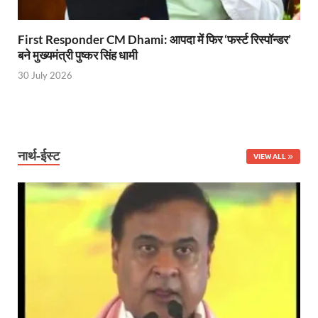
Jan-Jan Ki Sarkar: धामी मॉडल ने शासन को जनता के द्वार 
Ankita Bhandari Case: अंकिता भंडारी केस से संबंधित सोशल
First Responder CM Dhami: आपदा में फिर ‘फर्स्ट रिस्पॉन्डर’
बने मुख्यमंत्री पुष्कर सिंह धामी
Uttarakhandi Song Launch: मुख्यमंत्री ने पैंली-पैंली ब
30 July 2026
Uttarkhand Development Project: मुख्यमंत्री ने विभ
Aravalli Satyagraha Yatra: अरावली की रक्षा के लिए ‘अराव
Rhythm of the Universe: यशोभूमि में ‘रिदम ऑफ यूनिव
नार्थ-ईस्ट
VIEW ALL
Voter Mapping: मतदाता मैपिंग आसान बनाने के लिए आपसी स
PM Adarsh Gram Yojana: योगी सरकार का बड़ा कदम, अनुसू
Rabri Devi Residence: रात के अंधेरे में खाली होने लगा 
Nainital Winter Carnival: मुख्यमंत्री पुष्कर सिंह धामी ने
Railway West Bengal Project: भारतीय रेलवे ने पश्चिम बंगा
PM Modi Lucknow Visit… जब मंच से पीएम मोदी ने की सीएम