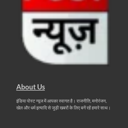
Bastar Mobile Network: बस्तर के कोंडापल्ली में पहली 
Skill Development & Polytechnic Courses: हरियाणा की
Haridwar Kumbh: हरिद्वार में होने वाले कुंभ को लेकर बोले 
Air Fare Issue: इंडिगो संकट के बीच बढ़े हुए हवाई किराए
UP Detention Centre: यूपी में घुसपैठ हूं पर बड़ी कार्रवाई 
MP CP Joshi Meeting With Mandaviya: सांसद सीपी जोशी
UP BJP State President: उत्तरप्रदेश को जल्द मिलेगा प्
Navneet Sehgal Resignation: प्रसार भारती के अध्यक्ष
About Us
Lok Sabha 5G Service: चित्तौडगढ़ सांसद सीपी जोशी ने लोकस
इंडिया पोस्ट न्यूज में आपका स्वागत है। राजनीति, मनोरंजन,
Chhattisgarh Naxal Operation: मुख्यमंत्री विष्णु देव साय
खेल और धर्म इत्यादि से जुड़ी खबरों के लिए बनें रहें हमारे साथ।
President Putin Delhi Visit: रूसी राष्ट्रपति Putin गुरुव
PM Kisan Yojana: पीएम-किसान योजना के अंतर्गत राजस्थान 