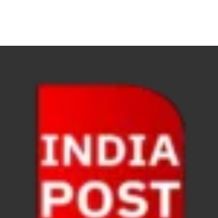
Ummeed Portal: उम्मीद पोर्टल पर यूपी ने रचा इतिहास, ऑनल
दिल्ली में चमकेगा मध्यप्रदेश – संस्कृति, कला और परंपरा का
धरती का स्वास्थ्य सही रहेगा तभी बची रहेगी सृष्टिः योगी आदि
4 Years Achievements Of Uttarakhand Government: 
Jairam Ramesh On BJP: श्यामा प्रसाद मुखर्जी के मुस्लिम
AIIMS Rishikesh: केन्द्रीय स्वास्थ्य मंत्री जेपी नड्डा से स
Kashi Tamil Sangamm: भारत सरकार भाषाई पुनर्जागरण,संस्
Ayushman Yojana: मुख्यमंत्री ने 142 नवनियुक्त असिस्टेंट
Mutul Fund SIP: सिर्फ 2000 महीने जमा करके कैसे बन गए
Vande Matram In Parilament: वंदे मातरम पर संसद में होग
Manas Khand Mala Yojana: मुख्यमंत्री धामी ने किया 1