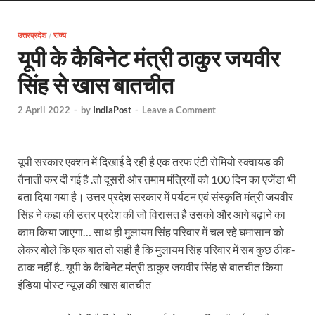
EV Charging Station: यूपी में 238 नए पब्लिक ईवी चार्जि
उत्तरप्रदेश
/
राज्य
Pateshwari Drvi: मुख्यमंत्री योगी आदित्यनाथ ने किए मां पा
यूपी के कैबिनेट मंत्री ठाकुर जयवीर
Uttarakhand Female Boxer: मुख्यमंत्री धामी से मिलीं अंतर
सिंह से खास बातचीत
UP Kanwar Yatra: कांवड़ यात्रा से पहले सभी धार्मिक स्थलों प
2 April 2022
-
by
IndiaPost
-
Leave a Comment
Bharat Tex 2026: टेक्सटाइल निवेश के प्रमुख गंतव्य के रूप
Shri Ram Mandir: श्रीराम मंदिर चढ़ावा चोरी के आरोपियो
यूपी सरकार एक्शन में दिखाई दे रही है एक तरफ एंटी रोमियो स्क्वायड की
CM Yogi Barabanki Visit: मुख्यमंत्री योगी आदित्यनाथ सोम
तैनाती कर दी गई है .तो दूसरी ओर तमाम मंत्रियों को 100 दिन का एजेंडा भी
बता दिया गया है। उत्तर प्रदेश सरकार में पर्यटन एवं संस्कृति मंत्री जयवीर
The Kshitij Show: द क्षितिज शो में पहुंचे जुयाल और नि
सिंह ने कहा की उत्तर प्रदेश की जो विरासत है उसको और आगे बढ़ाने का
काम किया जाएगा… साथ ही मुलायम सिंह परिवार में चल रहे घमासान को
Lok Sanvardhan Parva: देहरादून में मुख्यमंत्री पुष्कर सिंह ध
लेकर बोले कि एक बात तो सही है कि मुलायम सिंह परिवार में सब कुछ ठीक-
West Bengal Rajya Sabha By-Election: चुनाव आयोग न
ठाक नहीं है.. यूपी के कैबिनेट मंत्री ठाकुर जयवीर सिंह से बातचीत किया
इंडिया पोस्ट न्यूज़ की खास बातचीत
Shri Kashi Vishwanath Mandir: उत्तरकाशी में CM पुष्कर सिं