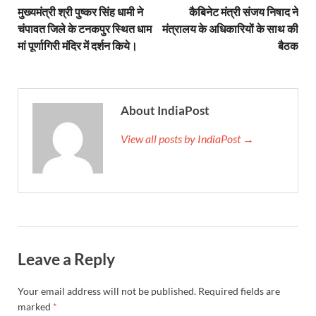
Bastar Story: बस्तर में लोकतंत्र की नई सुबह 47 गांवों मे
मुख्यमंत्री श्री पुष्कर सिंह धामी ने
कैबिनेट मंत्री संजय निषाद ने
चंपावत जिले के टनकपुर स्थित धाम
मंत्रालय के अधिकारियों के साथ की
UP Deputy CM KP Maurya: प्रयागराज पहुंचे डिप्टी सीए
मां पूर्णागिरी मंदिर में दर्शन किये।
बैठक
UP Diwas Program: विकसित भारत-विकसित उत्तर प्रदेश ’
Uttarakhand Uniform Scam: वर्दी घोटाले में सीएम धामी
About IndiaPost
Kapil Dev Agarwal: यूपी सरकार के मंत्री कपिल देव ने अ
View all posts by IndiaPost →
Uttarakhand Tableau: भारत पर्व पर प्रदर्शित होगी “आत्मन
NFPRC Workshop: एन.एफ.पी.आर.सी द्वारा सांसदों एवं विधा
UP tableau Kartavya Path: कर्तव्य पथ पर नजर आएगी बुं
PM Gram Sadak Yojana: प्रधानमंत्री ग्राम सड़क योजना में
Leave a Reply
PM Gram Sadak Yojana: प्रधानमंत्री ग्राम सड़क योजना में
Manrega Protest: मनरेगा कानून को खत्म किए जाने के विरोध में
Your email address will not be published.
Required fields are
marked
*
UP Kaushal Disha: कौशल दिशा पोर्टल से ग्रामीण युवाओं क