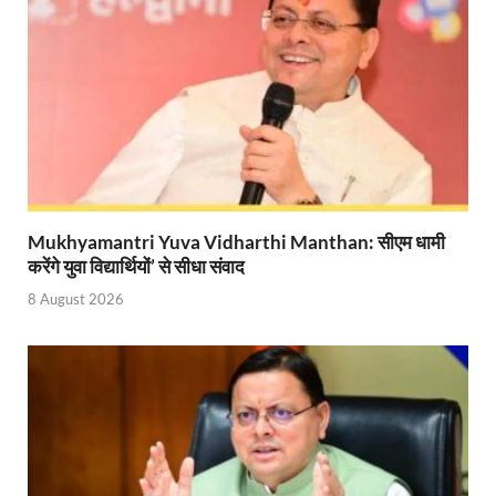
Uttarakhand Young Leaders Dialogue: विकसित भारत के संक
Demand for Review of FRK Policy: ऍफ़आरके नीति पर प
Ram Mandir Control Room: राम मंदिर की सुरक्षा को तै
CM Dhami Meeting With Nitin Gadkari: बैठक में मुख्यम
Kalyan Singh Jayanti: अपने नाम को उत्तर प्रदेश के ‘कल्या
Mukhyamantri Yuva Vidharthi Manthan: सीएम धामी
Kashi Volleyball Mahakumbh: काशी में होगा वॉलीबॉल 
करेंगे युवा विद्यार्थियों’ से सीधा संवाद
National Highway Project: मुख्यमंत्री राज्य की राष्ट्रीय र
8 August 2026
Vande Bharat Sleeper Train: वंदे भारत स्लीपर ट्रेन क
Khelo India Tribes Games: देश में पहली बार हो रहे खेलो इ
CM Yogi Review Meeting: राजस्व के सभी मामलों का मेरिट
छत्तीसगढ़ को मिला खेलो इंडिया ट्राइबल गेम्स, 14 फरवरी 2026 