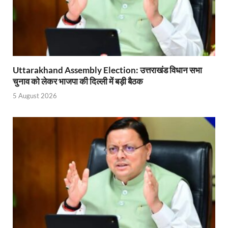
Shikayat Se Samadhan: एक ही मंच पर जनता को मिला 
CM Pushkar Singh Dhami: मुख्यमंत्री ने ‘जन-जन की सरक
Bullet Train Date: बुलेट ट्रेन की आ गई तारीख कब चलेगी र
UP Police Recruitments: साल के आखिरी दिन युवाओं को य
Uttarakhand Assembly Election: उत्तराखंड विधान सभा
चुनाव को लेकर भाजपा की दिल्ली में बड़ी बैठक
UP Tourism: योगी सरकार के प्रयास से सनातन का लौटा वैभव,
5 August 2026
Indian Railway Network: 2026 के लिए मंच तैयार करतीं
Severe cold wave: यूपी में 12वीं तक के सभी स्कूल 1 जनवर
Ghoda Library Nainital: CM पुष्कर सिंह धामी ने घोड़ा ल
Millets Organic Food Start UP : सीएम योगी की प्रेरणा से 
Kuldeep Singh Sengar: CJI की अध्यक्षता वाली बेंच कुलद
Kunda Raja Bhaiya: राजा भैया को मिला 1.5 करोड का तोहफ