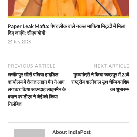
Shri Krishna Jaman bhumi: श्रीकृष्ण जन्मभूमि के लिए 
आईएसबीटी-मसूरी डायवर्जन कॉरिडोर का स्थलीय निरीक्षण
Paper Leak Mafia: पेपर लीक वाले नकल माफिया मिट्टी में मिला
India AI Impact Summit 2026: एमआईबी का पवेलियन ‘इंडिया
दिए जाएंगे: सीएम योगी
25 July 2026
सीएम धामी हरिद्वार में एक्शन मोड में – चौपाल में सुनी समस्या
UP Budget 2026- 27: योगी सरकार का सेफ्टी, स्टेबिलिटी
PREVIOUS ARTICLE
NEXT ARTICLE
Bullet Train Project: मुंबई-अहमदाबाद बुलेट ट्रेन परियो
लखीमपुर खीरी पलिया हाइडिल
मुख्यमंत्री ने किया रूद्रपुर में 23वें
Vande Bharat Express Train: वंदे भारत जैसी सेमी-हाई स्प
कार्यालय में तैनात लाइन मैन ने आग
राष्ट्रीय वालीवाल यूथ चेम्पियनशिप
लगाकर किया आत्मदाह लाइनमैन के
का शुभारम्भ
UP Budget 2026: आवास एवं शहरी नियोजन के लिए 7,705 
बयान पर डीएम ने जेई को किया
निलंबित
Guskhor Pandit: घूसखोर पंडत’ फिल्म के निर्देशक व 
Union Budget Update: केंद्रीय बजट उत्तर प्रदेश के वि
Job Scheme For Youth: धामी सरकार ने प्रति माह औसत
About IndiaPost