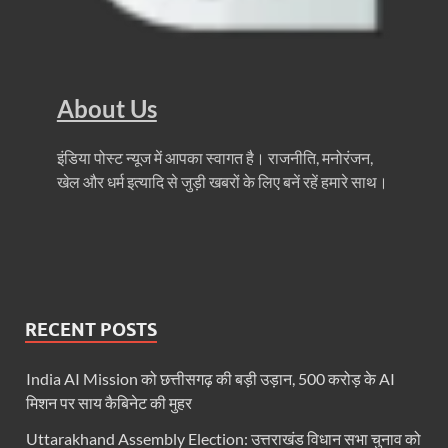
धरती का स्वास्थ्य सही रहेगा तभी बची रहेगी सृष्टिः योगी आदि
4 Years Achievements Of Uttarakhand Government: 
Jairam Ramesh On BJP: श्यामा प्रसाद मुखर्जी के मुस्लिम
About Us
AIIMS Rishikesh: केन्द्रीय स्वास्थ्य मंत्री जेपी नड्डा से स
इंडिया पोस्ट न्यूज में आपका स्वागत है। राजनीति, मनोरंजन,
Kashi Tamil Sangamm: भारत सरकार भाषाई पुनर्जागरण,संस्
खेल और धर्म इत्यादि से जुड़ी खबरों के लिए बनें रहें हमारे साथ।
Ayushman Yojana: मुख्यमंत्री ने 142 नवनियुक्त असिस्टेंट
Mutul Fund SIP: सिर्फ 2000 महीने जमा करके कैसे बन गए
Vande Matram In Parilament: वंदे मातरम पर संसद में होग
RECENT POSTS
Manas Khand Mala Yojana: मुख्यमंत्री धामी ने किया 1
Bastar Mobile Network: बस्तर के कोंडापल्ली में पहली 
India AI Mission को छत्तीसगढ़ की बड़ी उड़ान, 500 करोड़ के AI
मिशन पर साय कैबिनेट की मुहर
Skill Development & Polytechnic Courses: हरियाणा की
Uttarakhand Assembly Election: उत्तराखंड विधान सभा चुनाव को