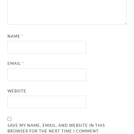
UP Diwas Program: विकसित भारत-विकसित उत्तर प्रदेश ’
Uttarakhand Uniform Scam: वर्दी घोटाले में सीएम धामी
Kapil Dev Agarwal: यूपी सरकार के मंत्री कपिल देव ने अ
NAME
*
Uttarakhand Tableau: भारत पर्व पर प्रदर्शित होगी “आत्मन
NFPRC Workshop: एन.एफ.पी.आर.सी द्वारा सांसदों एवं विधा
UP tableau Kartavya Path: कर्तव्य पथ पर नजर आएगी बुं
EMAIL
*
PM Gram Sadak Yojana: प्रधानमंत्री ग्राम सड़क योजना में
PM Gram Sadak Yojana: प्रधानमंत्री ग्राम सड़क योजना में
WEBSITE
Manrega Protest: मनरेगा कानून को खत्म किए जाने के विरोध में
UP Kaushal Disha: कौशल दिशा पोर्टल से ग्रामीण युवाओं क
Nitin Nabin: राष्ट्रीय अध्यक्ष बनने के बाद नितिन नवीन प्रद
SAVE MY NAME, EMAIL, AND WEBSITE IN THIS
BROWSER FOR THE NEXT TIME I COMMENT.
World Economic Forum: भारत की आर्थिक मजबूती के लिए महत