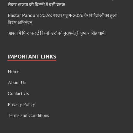
Haridwar Kumbh: हरिद्वार में होने वाले कुंभ को लेकर बोले 
लेकर भाजपा की दिल्ली में बड़ी बैठक
Air Fare Issue: इंडिगो संकट के बीच बढ़े हुए हवाई किराए
Bastar Pandum 2026: बस्तर पंडुम-2026 के विजेताओं का हुआ
विशेष अभिनंदन
UP Detention Centre: यूपी में घुसपैठ हूं पर बड़ी कार्रवाई 
आपदा में फिर ‘फर्स्ट रिस्पॉन्डर’ बने मुख्यमंत्री पुष्कर सिंह धामी
MP CP Joshi Meeting With Mandaviya: सांसद सीपी जोशी
UP BJP State President: उत्तरप्रदेश को जल्द मिलेगा प्
IMPORTANT LINKS
Navneet Sehgal Resignation: प्रसार भारती के अध्यक्ष
Home
Lok Sabha 5G Service: चित्तौडगढ़ सांसद सीपी जोशी ने लोकस
About Us
Chhattisgarh Naxal Operation: मुख्यमंत्री विष्णु देव साय
Contact Us
President Putin Delhi Visit: रूसी राष्ट्रपति Putin गुरुव
Privacy Policy
PM Kisan Yojana: पीएम-किसान योजना के अंतर्गत राजस्थान 
Terms and Conditions
RPI National Party: आरपीआई को जल्द ही मिलेगा राष्ट्रीय 
Khadi Mahotsava: खादी महोत्सव में 3.20 करोड़ की रिकॉर्ड 