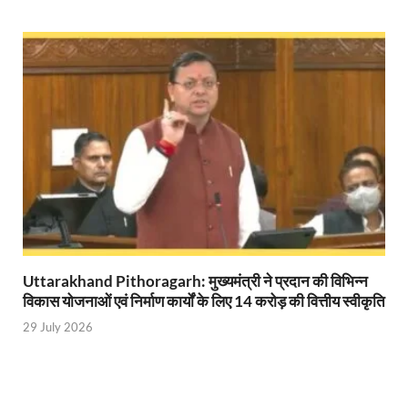
Ram Mandir Control Room: राम मंदिर की सुरक्षा को तै
CM Dhami Meeting With Nitin Gadkari: बैठक में मुख्यम
Kalyan Singh Jayanti: अपने नाम को उत्तर प्रदेश के ‘कल्या
Kashi Volleyball Mahakumbh: काशी में होगा वॉलीबॉल 
National Highway Project: मुख्यमंत्री राज्य की राष्ट्रीय र
Vande Bharat Sleeper Train: वंदे भारत स्लीपर ट्रेन क
Khelo India Tribes Games: देश में पहली बार हो रहे खेलो इ
CM Yogi Review Meeting: राजस्व के सभी मामलों का मेरिट
Uttarakhand Pithoragarh: मुख्यमंत्री ने प्रदान की विभिन्न
विकास योजनाओं एवं निर्माण कार्यों के लिए 14 करोड़ की वित्तीय स्वीकृति
छत्तीसगढ़ को मिला खेलो इंडिया ट्राइबल गेम्स, 14 फरवरी 2026 
29 July 2026
Shikayat Se Samadhan: एक ही मंच पर जनता को मिला 
CM Pushkar Singh Dhami: मुख्यमंत्री ने ‘जन-जन की सरक