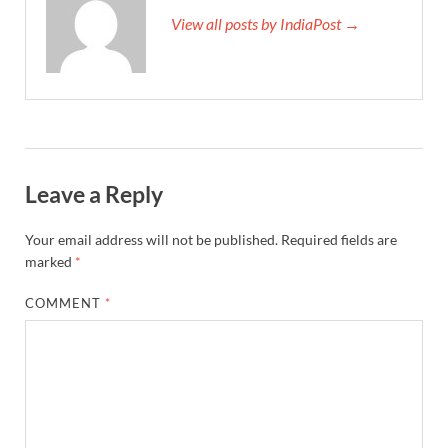
YEIDA Emerges: यीडा बना मेडिकल डिवाइस मैन्युफैक्चरिंग
View all posts by IndiaPost →
House of Himalayas: हाउस आफ हिमालयाज बिक्री का आंक
Star Infomatic: बजट 2026–27 से भारत की डिजिटल और व
Benefits of Peanuts: सर्दियों में कितनी मूंगफली एक दिन म
Sapne Me Aag Dekhna: सपने में आग देखना का मतलब क्य
Leave a Reply
Budget Day: वित्त मंत्री निर्मला सीतारमण वाराणसी और पट
Your email address will not be published.
Required fields are
Budget 2026: वित्त मंत्री निर्मला सीतारमण पेश कर रही है 
marked
*
Ajit Pawar Death: महाराष्ट्र के उपमुख्यमंत्री अजित पवार 
COMMENT
*
भारत पर्व में उत्तराखण्ड की झांकी ‘आत्मनिर्भर उत्तराखण्ड’
Bastar Story: बस्तर में लोकतंत्र की नई सुबह 47 गांवों मे
UP Deputy CM KP Maurya: प्रयागराज पहुंचे डिप्टी सीए