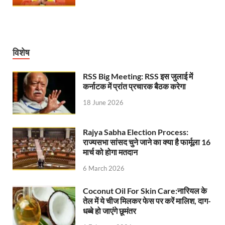
UP Rain Basera: योगी सरकार यात्रियों की सुरक्षा के लिए सतर
Nidhi Yojana: उत्तर प्रदेश में महिला उद्यमिता को मिला र
विशेष
Indramani Badoni Jayanti: उत्तराखंड के गांधी को सीएम
RSS Big Meeting: RSS इस जुलाई में
CM Yogi meets Sify Chairman Raju Vegesna: मुख्यमंत्
कर्नाटक में प्रांत प्रचारक बैठक करेगा
Nitin Nabin Bihar Visit: बिहार दौरे पर रहेंगे बीजेपी के क
18 June 2026
Kisan Samman Diwas: किसान सम्मान दिवस’ मनाएगी य
Rajya Sabha Election Process:
UP Vidhan Sabha Budget: योगी सरकार ने विधानसभा में
राज्यसभा सांसद चुने जाने का क्या है फार्मूला 16
मार्च को होगा मतदान
UP Vidhan Sabha:देश में दो नमूने हैं, जब कोई चर्चा होती है
6 March 2026
UP Rain Basera: ठंड में आने वाले फरियादियों के लिए रैनबसेर
Coconut Oil For Skin Care:नारियल के
FCI News: पहली बार फूड कॉर्पोरेशन ऑफ इंडिया (FCI) फूडग्र
तेल में ये चीज मिलकर फेस पर करें मालिश, दाग-
धब्बे हो जाएंगे छूमंतर
Shakti Sadan Yojana: संकटग्रस्त महिलाओं के लिए सुरक्