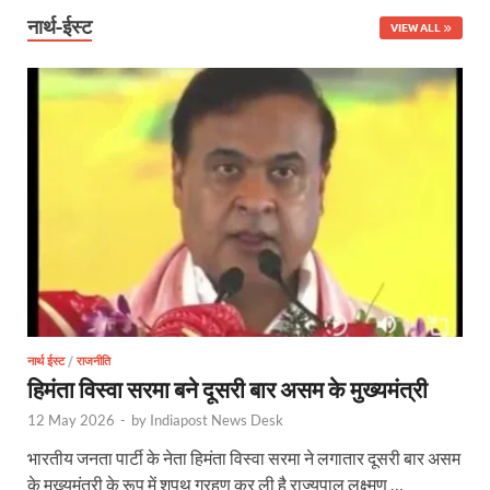
Bullet Train Date: बुलेट ट्रेन की आ गई तारीख कब चलेगी र
नार्थ-ईस्ट
VIEW ALL
UP Police Recruitments: साल के आखिरी दिन युवाओं को य
UP Tourism: योगी सरकार के प्रयास से सनातन का लौटा वैभव,
Indian Railway Network: 2026 के लिए मंच तैयार करतीं
Severe cold wave: यूपी में 12वीं तक के सभी स्कूल 1 जनवर
Ghoda Library Nainital: CM पुष्कर सिंह धामी ने घोड़ा ल
Millets Organic Food Start UP : सीएम योगी की प्रेरणा से 
Kuldeep Singh Sengar: CJI की अध्यक्षता वाली बेंच कुलद
Kunda Raja Bhaiya: राजा भैया को मिला 1.5 करोड का तोहफ
नार्थ ईस्ट
/
राजनीति
हिमंता विस्वा सरमा बने दूसरी बार असम के मुख्यमंत्री
Jan-Jan Ki Sarkar: धामी मॉडल ने शासन को जनता के द्वार 
12 May 2026
-
by
Indiapost News Desk
Ankita Bhandari Case: अंकिता भंडारी केस से संबंधित सोशल
भारतीय जनता पार्टी के नेता हिमंता विस्वा सरमा ने लगातार दूसरी बार असम
के मुख्यमंत्री के रूप में शपथ ग्रहण कर ली है राज्यपाल लक्ष्मण …