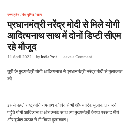
Uttarakhand Female Boxer: मुख्यमंत्री धामी से मिलीं अंतर
उत्तरप्रदेश
/
देश-दुनिया
/
राज्य
UP Kanwar Yatra: कांवड़ यात्रा से पहले सभी धार्मिक स्थलों प
प्रधानमंत्री नरेंद्र मोदी से मिले योगी
Bharat Tex 2026: टेक्सटाइल निवेश के प्रमुख गंतव्य के रूप
आदित्यनाथ साथ में दोनों डिप्टी सीएम
Shri Ram Mandir: श्रीराम मंदिर चढ़ावा चोरी के आरोपियो
रहे मौजूद
CM Yogi Barabanki Visit: मुख्यमंत्री योगी आदित्यनाथ सोम
11 April 2022
-
by
IndiaPost
-
Leave a Comment
The Kshitij Show: द क्षितिज शो में पहुंचे जुयाल और नि
यूपी के मुख्यमंत्री योगी आदित्यनाथ ने प्रधानमंत्री नरेंद्र मोदी से मुलाकात
Lok Sanvardhan Parva: देहरादून में मुख्यमंत्री पुष्कर सिंह ध
की
West Bengal Rajya Sabha By-Election: चुनाव आयोग न
Shri Kashi Vishwanath Mandir: उत्तरकाशी में CM पुष्कर सिं
इससे पहले राष्ट्रपति रामनाथ कोविंद से भी औपचारिक मुलाकात करने
Dr.Teejan Bai: विश्वविख्यात पंडवानी गायिका, पद्म विभूष
पहुंचे योगी आदित्यनाथ और उनके साथ उप मुख्यमंत्री केशव प्रसाद मौर्य
और बृजेश पाठक ने भी किया मुलाकात।
Khatipura Mega Coach Care Terminal: खातीपुरा में 205