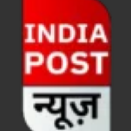
Chronic Kidney Disease: क्रोनिक किडनी डिजीज का मुका
Bihar NDA MP: बिहार एनडीए सांसदों ने बीजेपी राष्ट्रीय क
VB G Ram G Bill: बिल फाड़ना लोकतंत्र की हत्या – शिवर
Former DGP Prashant Kumar: उत्तर प्रदेश शिक्षा सेवा चय
Indian Railway New Policy: ट्रेन में भी एयरपोर्ट जैसा लग
Soil To Silk Exhibition: सॉइल टू सिल्क’ की अनूठी प्रदर्शन
GST Sudhar Book: सामाजिक न्याय, आर्थिक समानता और व
UP BJP State President: पंकज चौधरी बने उत्तर प्रदेश भा
BJP Working President Nitin Nabin: कौन है नितिन नवीन ज
Ummeed Portal: उम्मीद पोर्टल पर यूपी ने रचा इतिहास, ऑनल
दिल्ली में चमकेगा मध्यप्रदेश – संस्कृति, कला और परंपरा का