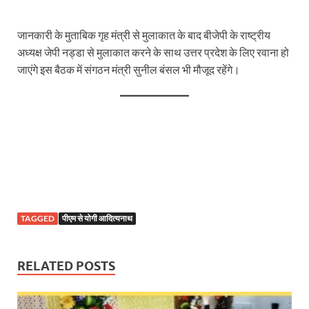
Sundarpura Railway Station: खाटू श्याम जी के भक्तो को
Jan-Jan Ki Sarkar Abhiyan: 4 जुलाई से फिर शुरु होगा
जानकारी के मुताबिक गृह मंत्री से मुलाकात के बाद बीजेपी के राष्ट्रीय
अध्यक्ष जेपी नड्डा से मुलाकात करने के साथ उत्तर प्रदेश के लिए रवाना हो
आ गई यूपी बीजेपी संगठन की लिस्ट, देखिए कौन-कौन है इस सूच
जाएंगे इस बैठक में संगठन मंत्री सुनील बंसल भी मौजूद रहेंगे।
Chhattisgarh UCC: छत्तीसगढ़ में UCC का खाका तैयार करेग
राजमिस्त्री, किसान और शिक्षक परिवारों के बेटे यूपीएससी की र
9New Sectoral Policy: 9 नई सेक्टोरल पॉलिसी, एक स्मार्ट न
संयुक्त निदेशक के एस चौहान ने मुख्यमंत्री को भेंट की अपनी 
New haryana Industrial Policy: मुख्यमंत्री नायब सिंह सै
TAGGED
पीएम से योगी आदित्यनाथ
Baster’s New Picture: बस्तर की नई तस्वीर: मैदान में ब
पीएम मोदी के संबोधन की बड़ी बातें
RELATED POSTS
Modern Composite Sleepers: एआई की मदद से ट्रैक क
Char Dham Yatra Action Plan: चारधाम यात्रा-2026 को