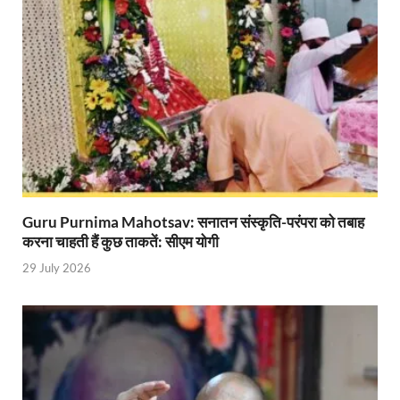
Katra Banihal Special Train: कटरा – बनिहाल के बीच 
Aerial Survey: सीएम योगी के निर्देश पर उप मुख्यमंत्री व कृषि
Ancient Manuscripts: वैश्विक मंच तक पहुंचेगा भारतीय ज्ञ
Big Blueprint for Bastar: बस्तर के लिए बड़ा ब्लूप्रिंट: पी
Bhartendu Natya Akadami: मुख्यमंत्री ने देखी ‘आनंद मठ
Women E Rickshaw Pilots: यूपी में तैयार हो रही महिला
Guru Purnima Mahotsav: सनातन संस्कृति-परंपरा को तबाह
करना चाहती हैं कुछ ताकतें: सीएम योगी
Mann Ki Baat: प्रधानमंत्री नरेंद्र मोदी ने देशवासियों को म
29 July 2026
Jewar International Airport: यूपी में विकास अब घोषणा
UP Anganwadi: मुख्यमंत्री योगी आदित्यनाथ को आंगनवाड़ी 
Mandir Cluster Model: पुरा महादेव मंदिर का ‘मंदिर क्लस
MMMUT Girls Hostel: एमएमएमयूटी में साइबर फोरेंसिक रि