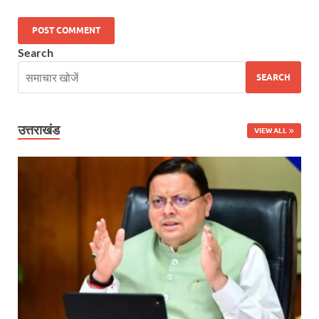
Uttarakhand Government News: मुख्यमंत्री पुष्कर सिंह ध
Search
Noida Engineer Case: एसआईटी गठन पर मृतक के पिता न
SEARCH
BJP National President Nitin Nabin: निर्विरोध चुने गए 
New Jalpaiguri Railway Station: न्यू जलपाईगुड़ी रेलवे
उत्तराखंड
VIEW ALL
Jagran Forum: जागरण फोरम पर सीएम पुष्कर सिंह धामी
Uttar Pradesh Politics: मुक्त कंठ से यूपी को सराहा, कहा 
Vande Bharat Sleeper: देश को मिली पहली स्लीपर वन्दे भ
Vande Bharat Sleeper Update: वंदे भारत स्लीपर का कि
Uttarakhand Calender 2026: मुख्यमंत्री पुष्कर सिंह धाम
Start UP Summit: उद्यमिता, नवाचार और व्यापार हमारे संस्कार
Swami Vivekanand Jayanti: मुख्यमंत्री पुष्कर सिंह धामी 