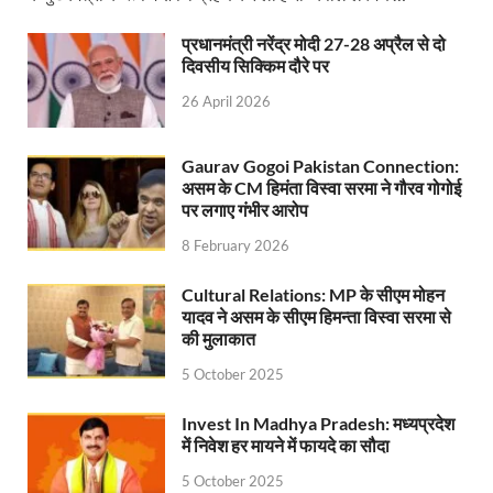
Uttarakhandi Song Launch: मुख्यमंत्री ने पैंली-पैंली ब
प्रधानमंत्री नरेंद्र मोदी 27-28 अप्रैल से दो
Uttarkhand Development Project: मुख्यमंत्री ने विभ
दिवसीय सिक्किम दौरे पर
Aravalli Satyagraha Yatra: अरावली की रक्षा के लिए ‘अराव
26 April 2026
Rhythm of the Universe: यशोभूमि में ‘रिदम ऑफ यूनिव
Gaurav Gogoi Pakistan Connection:
Voter Mapping: मतदाता मैपिंग आसान बनाने के लिए आपसी स
असम के CM हिमंता विस्वा सरमा ने गौरव गोगोई
पर लगाए गंभीर आरोप
PM Adarsh Gram Yojana: योगी सरकार का बड़ा कदम, अनुसू
8 February 2026
Rabri Devi Residence: रात के अंधेरे में खाली होने लगा 
Cultural Relations: MP के सीएम मोहन
Nainital Winter Carnival: मुख्यमंत्री पुष्कर सिंह धामी ने
यादव ने असम के सीएम हिमन्ता विस्वा सरमा से
की मुलाकात
Railway West Bengal Project: भारतीय रेलवे ने पश्चिम बंगा
5 October 2025
PM Modi Lucknow Visit… जब मंच से पीएम मोदी ने की सीएम
Invest In Madhya Pradesh: मध्यप्रदेश
Nitin Nabin News: चुनाव में प्रचंड बहुमत में बीएलए 2 ने 
में निवेश हर मायने में फायदे का सौदा
5 October 2025
Northern Railway News: उत्तर रेलवे ने हिमाचल प्रदेश के 