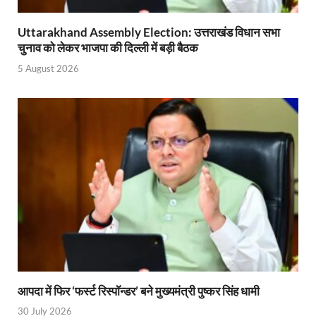
PM Modi Somnath Mandir: सोमनाथ में पीएम मोदी ने किय
Uttarakhand Assembly Election: उत्तराखंड विधान सभा
चुनाव को लेकर भाजपा की दिल्ली में बड़ी बैठक
Uttar Pradesh News: ‘आभार प्रधानमंत्री जी, डबल इंजन
5 August 2026
UP AI App: सीएम योगी के मिशन को साकार कर रहा फतेहपुर,
Ashwini Vaishnaw: औपनिवेशिक मानसिकता से रेलवे को पूर
Aadhaar gets a face: भारतीय विशिष्ट पहचान प्राधिकरण
AI Start-Ups: प्रधानमंत्री ने भारतीय एआई स्टार्टअप्स के
Hindi Salahkar Samiti: विधि एवं न्याय मंत्रालय विधायी 
PANKHUDI Portal: पंखुड़ी पोर्टल का शुभारंभ,जानें क्या 
Gram Panchayat Adhar: ग्राम पंचायतों में भी बनेगा आधार, 
Uttarakhand Young Leaders Dialogue: विकसित भारत के संक
आपदा में फिर ‘फर्स्ट रिस्पॉन्डर’ बने मुख्यमंत्री पुष्कर सिंह धामी
Demand for Review of FRK Policy: ऍफ़आरके नीति पर प
30 July 2026