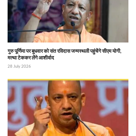
Indian Railway Action: भारतीय रेलवे की बड़ी करवाई, आ
NCBC Chairman: साध्वी निरंजन ज्योति बनी राष्ट्रीय पिछ
मिलावटखोरों पर और कसेगा सरकार का शिकंजा
Pateshvari Mata Darshan: मुख्यमंत्री ने किए मां पाटेश्व
गुरु पूर्णिमा पर बुधवार को संत रविदास जन्मस्थली पहुंचेंगे सीएम योगी,
मत्था टेककर लेंगे आशीर्वाद
She Leads Bharat: अंतर्राष्ट्रीय महिला दिवस 2026 के उपल
28 July 2026
Sabka Sath Sabka Vikas: प्रधानमंत्री नरेन्द्र मोदी 9 म
Holi Mahotsava: CM धामी ने कलश संगीत द्वारा आयोजित 
Chhattisgarh Budget 2026-27: बस्तर के विकास का व्
First Cabinet Meeting In Seva Tirth: भारत की विकास यात्
Gomati River: गोमती को स्वच्छ बनाने के लिए आज जुटेंगे 
Railway Appointment Update: राजेश कुमार पांडे ने उत्तर 