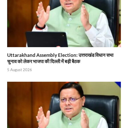
Indian Railway Action: भारतीय रेलवे की बड़ी करवाई, आ
NCBC Chairman: साध्वी निरंजन ज्योति बनी राष्ट्रीय पिछ
मिलावटखोरों पर और कसेगा सरकार का शिकंजा
Pateshvari Mata Darshan: मुख्यमंत्री ने किए मां पाटेश्व
She Leads Bharat: अंतर्राष्ट्रीय महिला दिवस 2026 के उपल
Uttarakhand Assembly Election: उत्तराखंड विधान सभा
चुनाव को लेकर भाजपा की दिल्ली में बड़ी बैठक
Sabka Sath Sabka Vikas: प्रधानमंत्री नरेन्द्र मोदी 9 म
5 August 2026
Holi Mahotsava: CM धामी ने कलश संगीत द्वारा आयोजित 
Chhattisgarh Budget 2026-27: बस्तर के विकास का व्
First Cabinet Meeting In Seva Tirth: भारत की विकास यात्
Gomati River: गोमती को स्वच्छ बनाने के लिए आज जुटेंगे 
Railway Appointment Update: राजेश कुमार पांडे ने उत्तर 