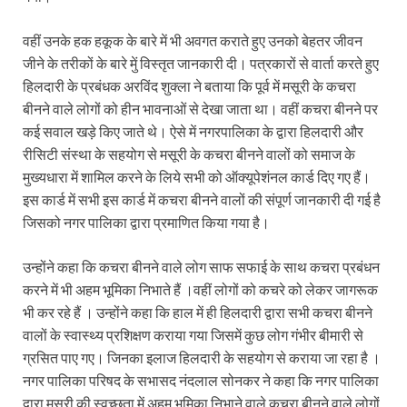
Sundarpura Railway Station: खाटू श्याम जी के भक्तो को
Jan-Jan Ki Sarkar Abhiyan: 4 जुलाई से फिर शुरु होगा
वहीं उनके हक हकूक के बारे में भी अवगत कराते हुए उनको बेहतर जीवन
जीने के तरीकों के बारे मेुं विस्तृत जानकारी दी। पत्रकारों से वार्ता करते हुए
आ गई यूपी बीजेपी संगठन की लिस्ट, देखिए कौन-कौन है इस सूच
हिलदारी के प्रबंधक अरविंद शुक्ला ने बताया कि पूर्व में मसूरी के कचरा
बीनने वाले लोगों को हीन भावनाओं से देखा जाता था। वहीं कचरा बीनने पर
Chhattisgarh UCC: छत्तीसगढ़ में UCC का खाका तैयार करेग
कई सवाल खड़े किए जाते थे। ऐसे में नगरपालिका के द्वारा हिलदारी और
राजमिस्त्री, किसान और शिक्षक परिवारों के बेटे यूपीएससी की र
रीसिटी संस्था के सहयोग से मसूरी के कचरा बीनने वालों को समाज के
मुख्यधारा में शामिल करने के लिये सभी को ऑक्यूपेशंनल कार्ड दिए गए हैं।
9New Sectoral Policy: 9 नई सेक्टोरल पॉलिसी, एक स्मार्ट न
इस कार्ड में सभी इस कार्ड में कचरा बीनने वालों की संपूर्ण जानकारी दी गई है
संयुक्त निदेशक के एस चौहान ने मुख्यमंत्री को भेंट की अपनी 
जिसको नगर पालिका द्वारा प्रमाणित किया गया है।
New haryana Industrial Policy: मुख्यमंत्री नायब सिंह सै
उन्होंने कहा कि कचरा बीनने वाले लोग साफ सफाई के साथ कचरा प्रबंधन
करने में भी अहम भूमिका निभाते हैं ।वहीं लोगों को कचरे को लेकर जागरूक
Baster’s New Picture: बस्तर की नई तस्वीर: मैदान में ब
भी कर रहे हैं । उन्होंने कहा कि हाल में ही हिलदारी द्वारा सभी कचरा बीनने
पीएम मोदी के संबोधन की बड़ी बातें
वालों के स्वास्थ्य प्रशिक्षण कराया गया जिसमें कुछ लोग गंभीर बीमारी से
ग्रसित पाए गए। जिनका इलाज हिलदारी के सहयोग से कराया जा रहा है ।
Modern Composite Sleepers: एआई की मदद से ट्रैक क
नगर पालिका परिषद के सभासद नंदलाल सोनकर ने कहा कि नगर पालिका
द्वारा मसूरी की स्वच्छता में अहम भूमिका निभाने वाले कचरा बीनने वाले लोगों
Char Dham Yatra Action Plan: चारधाम यात्रा-2026 को