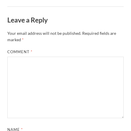
UP Diwas Program: विकसित भारत-विकसित उत्तर प्रदेश ’
Uttarakhand Uniform Scam: वर्दी घोटाले में सीएम धामी
Leave a Reply
Kapil Dev Agarwal: यूपी सरकार के मंत्री कपिल देव ने अ
Your email address will not be published.
Required fields are
Uttarakhand Tableau: भारत पर्व पर प्रदर्शित होगी “आत्मन
marked
*
NFPRC Workshop: एन.एफ.पी.आर.सी द्वारा सांसदों एवं विधा
COMMENT
*
UP tableau Kartavya Path: कर्तव्य पथ पर नजर आएगी बुं
PM Gram Sadak Yojana: प्रधानमंत्री ग्राम सड़क योजना में
PM Gram Sadak Yojana: प्रधानमंत्री ग्राम सड़क योजना में
Manrega Protest: मनरेगा कानून को खत्म किए जाने के विरोध में
UP Kaushal Disha: कौशल दिशा पोर्टल से ग्रामीण युवाओं क
Nitin Nabin: राष्ट्रीय अध्यक्ष बनने के बाद नितिन नवीन प्रद
NAME
*
World Economic Forum: भारत की आर्थिक मजबूती के लिए महत