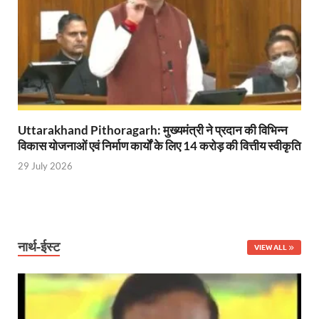
Bullet Train Date: बुलेट ट्रेन की आ गई तारीख कब चलेगी र
UP Police Recruitments: साल के आखिरी दिन युवाओं को य
UP Tourism: योगी सरकार के प्रयास से सनातन का लौटा वैभव,
Indian Railway Network: 2026 के लिए मंच तैयार करतीं
Severe cold wave: यूपी में 12वीं तक के सभी स्कूल 1 जनवर
Uttarakhand Pithoragarh: मुख्यमंत्री ने प्रदान की विभिन्न
विकास योजनाओं एवं निर्माण कार्यों के लिए 14 करोड़ की वित्तीय स्वीकृति
Ghoda Library Nainital: CM पुष्कर सिंह धामी ने घोड़ा ल
29 July 2026
Millets Organic Food Start UP : सीएम योगी की प्रेरणा से 
Kuldeep Singh Sengar: CJI की अध्यक्षता वाली बेंच कुलद
Kunda Raja Bhaiya: राजा भैया को मिला 1.5 करोड का तोहफ
नार्थ-ईस्ट
VIEW ALL
Jan-Jan Ki Sarkar: धामी मॉडल ने शासन को जनता के द्वार 
Ankita Bhandari Case: अंकिता भंडारी केस से संबंधित सोशल