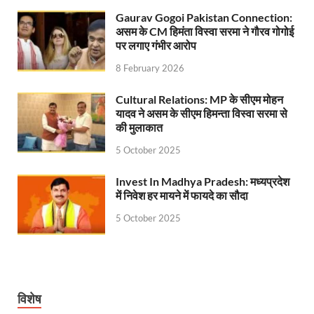
Gaurav Gogoi Pakistan Connection:
UP Rain Basera: योगी सरकार यात्रियों की सुरक्षा के लिए सतर
असम के CM हिमंता विस्वा सरमा ने गौरव गोगोई
पर लगाए गंभीर आरोप
Nidhi Yojana: उत्तर प्रदेश में महिला उद्यमिता को मिला र
8 February 2026
Indramani Badoni Jayanti: उत्तराखंड के गांधी को सीएम
Cultural Relations: MP के सीएम मोहन
CM Yogi meets Sify Chairman Raju Vegesna: मुख्यमंत्
यादव ने असम के सीएम हिमन्ता विस्वा सरमा से
की मुलाकात
Nitin Nabin Bihar Visit: बिहार दौरे पर रहेंगे बीजेपी के क
5 October 2025
Kisan Samman Diwas: किसान सम्मान दिवस’ मनाएगी य
Invest In Madhya Pradesh: मध्यप्रदेश
UP Vidhan Sabha Budget: योगी सरकार ने विधानसभा में
में निवेश हर मायने में फायदे का सौदा
5 October 2025
UP Vidhan Sabha:देश में दो नमूने हैं, जब कोई चर्चा होती है
UP Rain Basera: ठंड में आने वाले फरियादियों के लिए रैनबसेर
FCI News: पहली बार फूड कॉर्पोरेशन ऑफ इंडिया (FCI) फूडग्र
विशेष
Shakti Sadan Yojana: संकटग्रस्त महिलाओं के लिए सुरक्