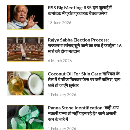
RSS Big Meeting: RSS इस जुलाई में
UP Ayush App: योगी सरकार जल्द लांच करेगी आयुष एप, घर ब
कर्नाटक में प्रांत प्रचारक बैठक करेगा
CM Yogi Gift: मुख्यमंत्री योगी आदित्यनाथ ने लघु व सीमांत
18 June 2026
River Drone Survey Model: सीएम योगी के रिवर ड्रोन सर
Rajya Sabha Election Process:
Yuwa Sahkar Sammelan: मुख्यमंत्री ने डीएम वाराणसी व
राज्यसभा सांसद चुने जाने का क्या है फार्मूला 16
मार्च को होगा मतदान
Delhi Air Pollution: फेफड़ों के लिए कितनी खतरनाक हुई
6 March 2026
Save Aravali Movement: क्या है अरावली की नई परिभाषा
Coconut Oil For Skin Care:नारियल के
UP Cough Syrup Issue: कोडीन युक्त कफ सिरप मामले में
तेल में ये चीज मिलकर फेस पर करें मालिश, दाग-
धब्बे हो जाएंगे छूमंतर
UP Road Safty: सड़क सुरक्षा के लिए मुख्यमंत्री का 4-ई मॉ
1 February 2026
KP Maurya Statement: माफिया और समाजवादी पार्टी एक दूस
Panna Stone Identification: कही आप
FSSAI: जांच में अंडे पूरी तरह सुरक्षित पाए गए: FSSAI अंडो
नकली पन्ना तो नहीं पहन रहे है? जाने असली
रत्न के बारे में
Anil Vij Statement: कांग्रेस का अविश्वास प्रस्ताव सदन मे
1 February 2026