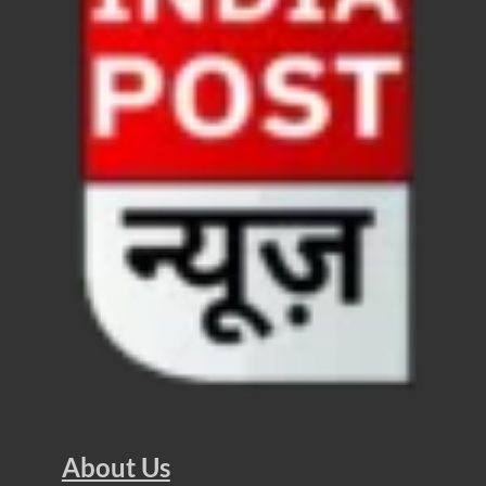
धरती का स्वास्थ्य सही रहेगा तभी बची रहेगी सृष्टिः योगी आदि
4 Years Achievements Of Uttarakhand Government: 
Jairam Ramesh On BJP: श्यामा प्रसाद मुखर्जी के मुस्लिम
AIIMS Rishikesh: केन्द्रीय स्वास्थ्य मंत्री जेपी नड्डा से स
Kashi Tamil Sangamm: भारत सरकार भाषाई पुनर्जागरण,संस्
Ayushman Yojana: मुख्यमंत्री ने 142 नवनियुक्त असिस्टेंट
Mutul Fund SIP: सिर्फ 2000 महीने जमा करके कैसे बन गए
Vande Matram In Parilament: वंदे मातरम पर संसद में होग
Manas Khand Mala Yojana: मुख्यमंत्री धामी ने किया 1
Bastar Mobile Network: बस्तर के कोंडापल्ली में पहली 
Skill Development & Polytechnic Courses: हरियाणा की
About Us