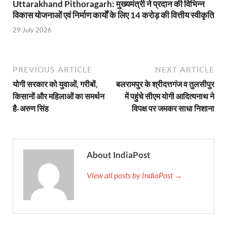
Uttarakhand Pithoragarh: मुख्यमंत्री ने प्रदान की विभिन्न
YEIDA Emerges: यीडा बना मेडिकल डिवाइस मैन्युफैक्चरिंग
विकास योजनाओं एवं निर्माण कार्यों के लिए 14 करोड़ की वित्तीय स्वीकृति
House of Himalayas: हाउस आफ हिमालयाज बिक्री का आंक
29 July 2026
Star Infomatic: बजट 2026–27 से भारत की डिजिटल और व
Benefits of Peanuts: सर्दियों में कितनी मूंगफली एक दिन म
PREVIOUS ARTICLE
NEXT ARTICLE
योगी सरकार को युवाओं, गरीबों,
बलरामपुर के श्रीदत्तगंज व तुलसीपुर
Sapne Me Aag Dekhna: सपने में आग देखना का मतलब क्य
किसानों और महिलाओं का समर्थन
में पहुंचे सीएम योगी आदित्यनाथ ने
Budget Day: वित्त मंत्री निर्मला सीतारमण वाराणसी और पट
है-अरुण सिंह
विपक्ष पर जमकर साधा निशाना
Budget 2026: वित्त मंत्री निर्मला सीतारमण पेश कर रही है 
Ajit Pawar Death: महाराष्ट्र के उपमुख्यमंत्री अजित पवार 
About IndiaPost
भारत पर्व में उत्तराखण्ड की झांकी ‘आत्मनिर्भर उत्तराखण्ड’
View all posts by IndiaPost →
Bastar Story: बस्तर में लोकतंत्र की नई सुबह 47 गांवों मे
UP Deputy CM KP Maurya: प्रयागराज पहुंचे डिप्टी सीए