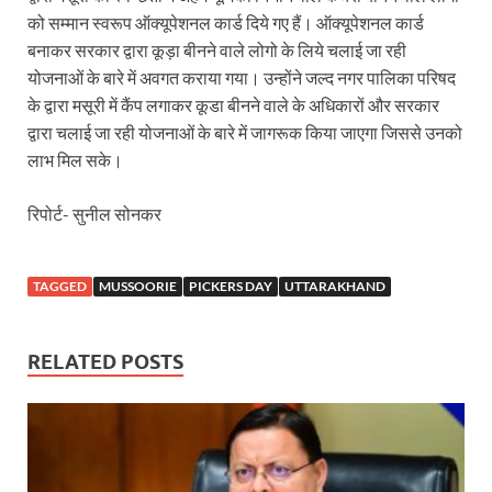
को सम्मान स्वरूप ऑक्यूपेशनल कार्ड दिये गए हैं। ऑक्यूपेशनल कार्ड
Katra Banihal Special Train: कटरा – बनिहाल के बीच 
बनाकर सरकार द्वारा कूड़ा बीनने वाले लोगो के लिये चलाई जा रही
योजनाओं के बारे में अवगत कराया गया। उन्होंने जल्द नगर पालिका परिषद
Aerial Survey: सीएम योगी के निर्देश पर उप मुख्यमंत्री व कृषि
के द्वारा मसूरी में कैंप लगाकर कूडा बीनने वाले के अधिकारों और सरकार
Ancient Manuscripts: वैश्विक मंच तक पहुंचेगा भारतीय ज्ञ
द्वारा चलाई जा रही योजनाओं के बारे में जागरूक किया जाएगा जिससे उनको
लाभ मिल सके।
Big Blueprint for Bastar: बस्तर के लिए बड़ा ब्लूप्रिंट: पी
रिपोर्ट- सुनील सोनकर
Bhartendu Natya Akadami: मुख्यमंत्री ने देखी ‘आनंद मठ
Women E Rickshaw Pilots: यूपी में तैयार हो रही महिला
TAGGED
MUSSOORIE
PICKERS DAY
UTTARAKHAND
Mann Ki Baat: प्रधानमंत्री नरेंद्र मोदी ने देशवासियों को म
Jewar International Airport: यूपी में विकास अब घोषणा
RELATED POSTS
UP Anganwadi: मुख्यमंत्री योगी आदित्यनाथ को आंगनवाड़ी 
Mandir Cluster Model: पुरा महादेव मंदिर का ‘मंदिर क्लस
MMMUT Girls Hostel: एमएमएमयूटी में साइबर फोरेंसिक रि