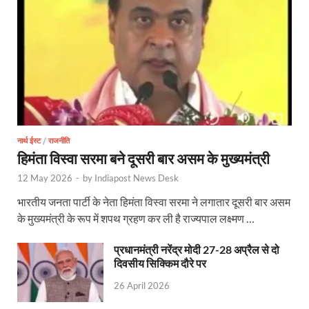
Uttarakhandi Song Launch: मुख्यमंत्री ने पैंली-पैंली ब
Uttarkhand Development Project: मुख्यमंत्री ने विभ
Aravalli Satyagraha Yatra: अरावली की रक्षा के लिए ‘अराव
Rhythm of the Universe: यशोभूमि में ‘रिदम ऑफ यूनिव
Voter Mapping: मतदाता मैपिंग आसान बनाने के लिए आपसी स
PM Adarsh Gram Yojana: योगी सरकार का बड़ा कदम, अनुसू
नार्थ ईस्ट
/
राजनीति
हिमंता विस्वा सरमा बने दूसरी बार असम के मुख्यमंत्री
Rabri Devi Residence: रात के अंधेरे में खाली होने लगा 
12 May 2026
-
by
Indiapost News Desk
Nainital Winter Carnival: मुख्यमंत्री पुष्कर सिंह धामी ने
भारतीय जनता पार्टी के नेता हिमंता विस्वा सरमा ने लगातार दूसरी बार असम
के मुख्यमंत्री के रूप में शपथ ग्रहण कर ली है राज्यपाल लक्ष्मण …
Railway West Bengal Project: भारतीय रेलवे ने पश्चिम बंगा
प्रधानमंत्री नरेंद्र मोदी 27-28 अप्रैल से दो
PM Modi Lucknow Visit… जब मंच से पीएम मोदी ने की सीएम
दिवसीय सिक्किम दौरे पर
Nitin Nabin News: चुनाव में प्रचंड बहुमत में बीएलए 2 ने 
26 April 2026
Northern Railway News: उत्तर रेलवे ने हिमाचल प्रदेश के 