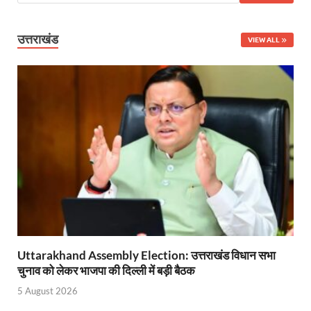
PM Modi Somnath Mandir: सोमनाथ में पीएम मोदी ने किय
उत्तराखंड
VIEW ALL
Uttar Pradesh News: ‘आभार प्रधानमंत्री जी, डबल इंजन
UP AI App: सीएम योगी के मिशन को साकार कर रहा फतेहपुर,
Ashwini Vaishnaw: औपनिवेशिक मानसिकता से रेलवे को पूर
Aadhaar gets a face: भारतीय विशिष्ट पहचान प्राधिकरण
AI Start-Ups: प्रधानमंत्री ने भारतीय एआई स्टार्टअप्स के
Hindi Salahkar Samiti: विधि एवं न्याय मंत्रालय विधायी 
PANKHUDI Portal: पंखुड़ी पोर्टल का शुभारंभ,जानें क्या 
Gram Panchayat Adhar: ग्राम पंचायतों में भी बनेगा आधार, 
Uttarakhand Assembly Election: उत्तराखंड विधान सभा
Uttarakhand Young Leaders Dialogue: विकसित भारत के संक
चुनाव को लेकर भाजपा की दिल्ली में बड़ी बैठक
5 August 2026
Demand for Review of FRK Policy: ऍफ़आरके नीति पर प