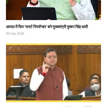
Shri Krishna Jaman bhumi: श्रीकृष्ण जन्मभूमि के लिए 
आईएसबीटी-मसूरी डायवर्जन कॉरिडोर का स्थलीय निरीक्षण
India AI Impact Summit 2026: एमआईबी का पवेलियन ‘इंडिया
आपदा में फिर ‘फर्स्ट रिस्पॉन्डर’ बने मुख्यमंत्री पुष्कर सिंह धामी
सीएम धामी हरिद्वार में एक्शन मोड में – चौपाल में सुनी समस्या
30 July 2026
UP Budget 2026- 27: योगी सरकार का सेफ्टी, स्टेबिलिटी
Bullet Train Project: मुंबई-अहमदाबाद बुलेट ट्रेन परियो
Vande Bharat Express Train: वंदे भारत जैसी सेमी-हाई स्प
UP Budget 2026: आवास एवं शहरी नियोजन के लिए 7,705 
Guskhor Pandit: घूसखोर पंडत’ फिल्म के निर्देशक व 
Union Budget Update: केंद्रीय बजट उत्तर प्रदेश के वि
Job Scheme For Youth: धामी सरकार ने प्रति माह औसत