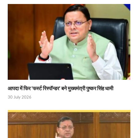
Ram Mandir Control Room: राम मंदिर की सुरक्षा को तै
CM Dhami Meeting With Nitin Gadkari: बैठक में मुख्यम
Kalyan Singh Jayanti: अपने नाम को उत्तर प्रदेश के ‘कल्या
Kashi Volleyball Mahakumbh: काशी में होगा वॉलीबॉल 
National Highway Project: मुख्यमंत्री राज्य की राष्ट्रीय र
Vande Bharat Sleeper Train: वंदे भारत स्लीपर ट्रेन क
Khelo India Tribes Games: देश में पहली बार हो रहे खेलो इ
आपदा में फिर ‘फर्स्ट रिस्पॉन्डर’ बने मुख्यमंत्री पुष्कर सिंह धामी
CM Yogi Review Meeting: राजस्व के सभी मामलों का मेरिट
30 July 2026
छत्तीसगढ़ को मिला खेलो इंडिया ट्राइबल गेम्स, 14 फरवरी 2026 
Shikayat Se Samadhan: एक ही मंच पर जनता को मिला 
CM Pushkar Singh Dhami: मुख्यमंत्री ने ‘जन-जन की सरक