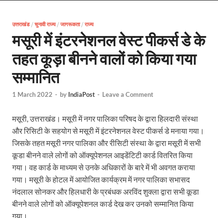
Uttarakhand Female Boxer: मुख्यमंत्री धामी से मिलीं अंतर
उत्तराखंड
/
चुनावी राज्य
/
जागरूकता
UP Kanwar Yatra: कांवड़ यात्रा से पहले सभी धार्मिक स्थलों प
/
राज्य
मसूरी में इंटरनेशनल वेस्ट पीकर्स डे के
Bharat Tex 2026: टेक्सटाइल निवेश के प्रमुख गंतव्य के रूप
तहत कूड़ा बीनने वालों को किया गया
Shri Ram Mandir: श्रीराम मंदिर चढ़ावा चोरी के आरोपियो
सम्मानित
CM Yogi Barabanki Visit: मुख्यमंत्री योगी आदित्यनाथ सोम
1 March 2022
-
by
IndiaPost
-
Leave a Comment
The Kshitij Show: द क्षितिज शो में पहुंचे जुयाल और नि
मसूरी, उत्तराखंड। मसूरी में नगर पालिका परिषद के द्वारा हिलदारी संस्था
Lok Sanvardhan Parva: देहरादून में मुख्यमंत्री पुष्कर सिंह ध
और रिसिटी के सहयोग से मसूरी में इंटरनेशनल वेस्ट पीकर्स डे मनाया गया।
West Bengal Rajya Sabha By-Election: चुनाव आयोग न
जिसके तहत मसूरी नगर पालिका और रीसिटी संस्था के द्वारा मसूरी में सभी
कूडा बीनने वाले लोगों को ऑक्यूपेशनल आइडेंटिटी कार्ड वितरित किया
Shri Kashi Vishwanath Mandir: उत्तरकाशी में CM पुष्कर सिं
गया। वह कार्ड के माध्यम से उनके अधिकारों के बारे में भी अवगत कराया
गया। मसूरी के होटल में आयोजित कार्यक्रम में नगर पालिका सभासद
Dr.Teejan Bai: विश्वविख्यात पंडवानी गायिका, पद्म विभूष
नंदलाल सोनकर और हिलधारी के प्रबंधक अरविंद शुक्ला द्वारा सभी कूडा
Khatipura Mega Coach Care Terminal: खातीपुरा में 205
बीनने वाले लोगों को ऑक्यूपेशनल कार्ड देख कर उनको सम्मानित किया
गया।