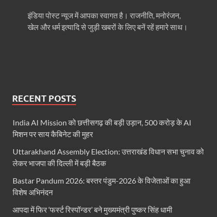
Haridwar Kumbh: हरिद्वार में होने वाले कुंभ को लेकर बोले 
इंडिया पोस्ट न्यूज में आपका स्वागत है। राजनीति, मनोरंजन,
Air Fare Issue: इंडिगो संकट के बीच बढ़े हुए हवाई किराए
खेल और धर्म इत्यादि से जुड़ी खबरों के लिए बनें रहें हमारे साथ।
UP Detention Centre: यूपी में घुसपैठ हूं पर बड़ी कार्रवाई 
MP CP Joshi Meeting With Mandaviya: सांसद सीपी जोशी
UP BJP State President: उत्तरप्रदेश को जल्द मिलेगा प्
RECENT POSTS
Navneet Sehgal Resignation: प्रसार भारती के अध्यक्ष
Lok Sabha 5G Service: चित्तौडगढ़ सांसद सीपी जोशी ने लोकस
India AI Mission को छत्तीसगढ़ की बड़ी उड़ान, 500 करोड़ के AI
मिशन पर साय कैबिनेट की मुहर
Chhattisgarh Naxal Operation: मुख्यमंत्री विष्णु देव साय
Uttarakhand Assembly Election: उत्तराखंड विधान सभा चुनाव को
President Putin Delhi Visit: रूसी राष्ट्रपति Putin गुरुव
लेकर भाजपा की दिल्ली में बड़ी बैठक
PM Kisan Yojana: पीएम-किसान योजना के अंतर्गत राजस्थान 
Bastar Pandum 2026: बस्तर पंडुम-2026 के विजेताओं का हुआ
विशेष अभिनंदन
RPI National Party: आरपीआई को जल्द ही मिलेगा राष्ट्रीय 
आपदा में फिर ‘फर्स्ट रिस्पॉन्डर’ बने मुख्यमंत्री पुष्कर सिंह धामी
Khadi Mahotsava: खादी महोत्सव में 3.20 करोड़ की रिकॉर्ड 