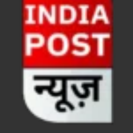
धरती का स्वास्थ्य सही रहेगा तभी बची रहेगी सृष्टिः योगी आदि
4 Years Achievements Of Uttarakhand Government: 
Jairam Ramesh On BJP: श्यामा प्रसाद मुखर्जी के मुस्लिम
AIIMS Rishikesh: केन्द्रीय स्वास्थ्य मंत्री जेपी नड्डा से स
Kashi Tamil Sangamm: भारत सरकार भाषाई पुनर्जागरण,संस्
Ayushman Yojana: मुख्यमंत्री ने 142 नवनियुक्त असिस्टेंट
Mutul Fund SIP: सिर्फ 2000 महीने जमा करके कैसे बन गए
Vande Matram In Parilament: वंदे मातरम पर संसद में होग
Manas Khand Mala Yojana: मुख्यमंत्री धामी ने किया 1
Bastar Mobile Network: बस्तर के कोंडापल्ली में पहली 
Skill Development & Polytechnic Courses: हरियाणा की