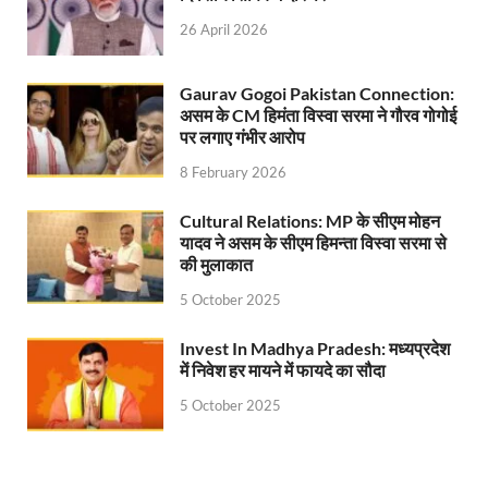
26 April 2026
UP Rain Basera: योगी सरकार यात्रियों की सुरक्षा के लिए सतर
Nidhi Yojana: उत्तर प्रदेश में महिला उद्यमिता को मिला र
Gaurav Gogoi Pakistan Connection:
असम के CM हिमंता विस्वा सरमा ने गौरव गोगोई
Indramani Badoni Jayanti: उत्तराखंड के गांधी को सीएम
पर लगाए गंभीर आरोप
CM Yogi meets Sify Chairman Raju Vegesna: मुख्यमंत्
8 February 2026
Nitin Nabin Bihar Visit: बिहार दौरे पर रहेंगे बीजेपी के क
Cultural Relations: MP के सीएम मोहन
यादव ने असम के सीएम हिमन्ता विस्वा सरमा से
Kisan Samman Diwas: किसान सम्मान दिवस’ मनाएगी य
की मुलाकात
UP Vidhan Sabha Budget: योगी सरकार ने विधानसभा में
5 October 2025
UP Vidhan Sabha:देश में दो नमूने हैं, जब कोई चर्चा होती है
Invest In Madhya Pradesh: मध्यप्रदेश
में निवेश हर मायने में फायदे का सौदा
UP Rain Basera: ठंड में आने वाले फरियादियों के लिए रैनबसेर
5 October 2025
FCI News: पहली बार फूड कॉर्पोरेशन ऑफ इंडिया (FCI) फूडग्र
Shakti Sadan Yojana: संकटग्रस्त महिलाओं के लिए सुरक्