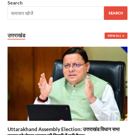
Search
PM Modi Somnath Mandir: सोमनाथ में पीएम मोदी ने किय
SEARCH
Uttar Pradesh News: ‘आभार प्रधानमंत्री जी, डबल इंजन
UP AI App: सीएम योगी के मिशन को साकार कर रहा फतेहपुर,
उत्तराखंड
VIEW ALL
Ashwini Vaishnaw: औपनिवेशिक मानसिकता से रेलवे को पूर
Aadhaar gets a face: भारतीय विशिष्ट पहचान प्राधिकरण
AI Start-Ups: प्रधानमंत्री ने भारतीय एआई स्टार्टअप्स के
Hindi Salahkar Samiti: विधि एवं न्याय मंत्रालय विधायी 
PANKHUDI Portal: पंखुड़ी पोर्टल का शुभारंभ,जानें क्या 
Gram Panchayat Adhar: ग्राम पंचायतों में भी बनेगा आधार, 
Uttarakhand Young Leaders Dialogue: विकसित भारत के संक
Uttarakhand Assembly Election: उत्तराखंड विधान सभा
Demand for Review of FRK Policy: ऍफ़आरके नीति पर प