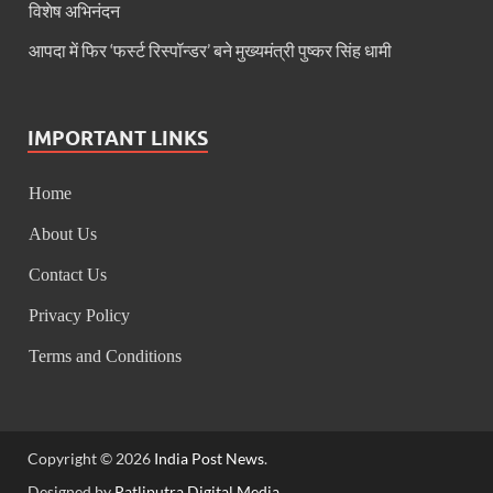
विशेष अभिनंदन
CM Yogi Jhajjar Visit: मुख्यमंत्री योगी आदित्यनाथ का बड़ा
आपदा में फिर ‘फर्स्ट रिस्पॉन्डर’ बने मुख्यमंत्री पुष्कर सिंह धामी
VHP News: आतंक के सरगना बनने की होड लगी है मदनियों में, सर
Parliment Winter Session 2025: सर्वदलीय बैठक में उठा
IMPORTANT LINKS
Uttarakhand Kumbh: कुंभ के आयोजन के लिए गंगा किनार
Home
UP Pavilion Trade Fair: 44वें अंतरराष्ट्रीय व्यापार 
About Us
Sambit Patra Press Conference: बीजेपी सांसद संबित पात
Contact Us
All India Director General Conference: प्रधानमंत्री 29
Privacy Policy
Naina Devi Temple: नैना देवी मंदिर सौंदर्यीकरण कार्यों क
Terms and Conditions
Constitution Day News :बाबासाहेब के सपनों के भारत का
International Year of Cooperatives: हल्द्वानी में अंतर्
Copyright © 2026
India Post News
.
Chittaurgarh News: प्रधानमंत्री खनिज क्षेत्र कल्याण यो
Designed by
Patliputra Digital Media
.