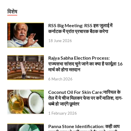
UP Ayush App: योगी सरकार जल्द लांच करेगी आयुष एप, घर ब
विशेष
CM Yogi Gift: मुख्यमंत्री योगी आदित्यनाथ ने लघु व सीमांत
RSS Big Meeting: RSS इस जुलाई में
कर्नाटक में प्रांत प्रचारक बैठक करेगा
River Drone Survey Model: सीएम योगी के रिवर ड्रोन सर
18 June 2026
Yuwa Sahkar Sammelan: मुख्यमंत्री ने डीएम वाराणसी व
Delhi Air Pollution: फेफड़ों के लिए कितनी खतरनाक हुई
Rajya Sabha Election Process:
राज्यसभा सांसद चुने जाने का क्या है फार्मूला 16
Save Aravali Movement: क्या है अरावली की नई परिभाषा
मार्च को होगा मतदान
UP Cough Syrup Issue: कोडीन युक्त कफ सिरप मामले में
6 March 2026
UP Road Safty: सड़क सुरक्षा के लिए मुख्यमंत्री का 4-ई मॉ
Coconut Oil For Skin Care:नारियल के
तेल में ये चीज मिलकर फेस पर करें मालिश, दाग-
KP Maurya Statement: माफिया और समाजवादी पार्टी एक दूस
धब्बे हो जाएंगे छूमंतर
1 February 2026
FSSAI: जांच में अंडे पूरी तरह सुरक्षित पाए गए: FSSAI अंडो
Anil Vij Statement: कांग्रेस का अविश्वास प्रस्ताव सदन मे
Panna Stone Identification: कही आप