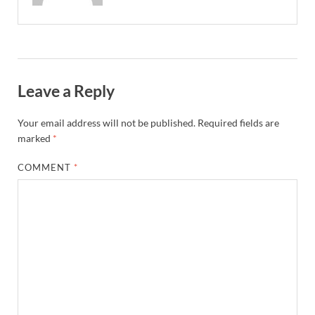
UP Diwas Program: विकसित भारत-विकसित उत्तर प्रदेश ’
Uttarakhand Uniform Scam: वर्दी घोटाले में सीएम धामी
Kapil Dev Agarwal: यूपी सरकार के मंत्री कपिल देव ने अ
Leave a Reply
Uttarakhand Tableau: भारत पर्व पर प्रदर्शित होगी “आत्मन
NFPRC Workshop: एन.एफ.पी.आर.सी द्वारा सांसदों एवं विधा
Your email address will not be published.
Required fields are
marked
*
UP tableau Kartavya Path: कर्तव्य पथ पर नजर आएगी बुं
COMMENT
*
PM Gram Sadak Yojana: प्रधानमंत्री ग्राम सड़क योजना में
PM Gram Sadak Yojana: प्रधानमंत्री ग्राम सड़क योजना में
Manrega Protest: मनरेगा कानून को खत्म किए जाने के विरोध में
UP Kaushal Disha: कौशल दिशा पोर्टल से ग्रामीण युवाओं क
Nitin Nabin: राष्ट्रीय अध्यक्ष बनने के बाद नितिन नवीन प्रद
World Economic Forum: भारत की आर्थिक मजबूती के लिए महत