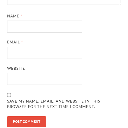
Uttarakhand Government News: मुख्यमंत्री पुष्कर सिंह ध
NAME
*
Noida Engineer Case: एसआईटी गठन पर मृतक के पिता न
BJP National President Nitin Nabin: निर्विरोध चुने गए 
EMAIL
*
New Jalpaiguri Railway Station: न्यू जलपाईगुड़ी रेलवे
Jagran Forum: जागरण फोरम पर सीएम पुष्कर सिंह धामी
Uttar Pradesh Politics: मुक्त कंठ से यूपी को सराहा, कहा 
WEBSITE
Vande Bharat Sleeper: देश को मिली पहली स्लीपर वन्दे भ
Vande Bharat Sleeper Update: वंदे भारत स्लीपर का कि
SAVE MY NAME, EMAIL, AND WEBSITE IN THIS
Uttarakhand Calender 2026: मुख्यमंत्री पुष्कर सिंह धाम
BROWSER FOR THE NEXT TIME I COMMENT.
Start UP Summit: उद्यमिता, नवाचार और व्यापार हमारे संस्कार
Swami Vivekanand Jayanti: मुख्यमंत्री पुष्कर सिंह धामी 