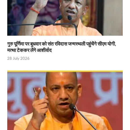
Shri Krishna Jaman bhumi: श्रीकृष्ण जन्मभूमि के लिए 
आईएसबीटी-मसूरी डायवर्जन कॉरिडोर का स्थलीय निरीक्षण
India AI Impact Summit 2026: एमआईबी का पवेलियन ‘इंडिया
सीएम धामी हरिद्वार में एक्शन मोड में – चौपाल में सुनी समस्या
गुरु पूर्णिमा पर बुधवार को संत रविदास जन्मस्थली पहुंचेंगे सीएम योगी,
मत्था टेककर लेंगे आशीर्वाद
UP Budget 2026- 27: योगी सरकार का सेफ्टी, स्टेबिलिटी
28 July 2026
Bullet Train Project: मुंबई-अहमदाबाद बुलेट ट्रेन परियो
Vande Bharat Express Train: वंदे भारत जैसी सेमी-हाई स्प
UP Budget 2026: आवास एवं शहरी नियोजन के लिए 7,705 
Guskhor Pandit: घूसखोर पंडत’ फिल्म के निर्देशक व 
Union Budget Update: केंद्रीय बजट उत्तर प्रदेश के वि
Job Scheme For Youth: धामी सरकार ने प्रति माह औसत