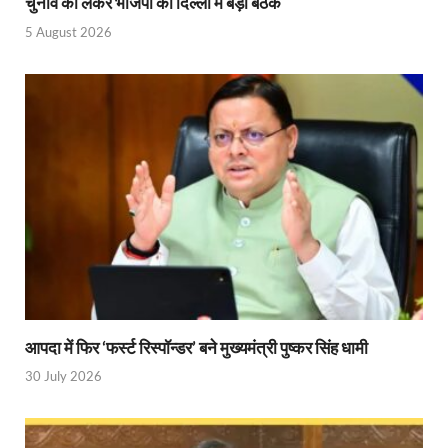
चुनाव को लेकर भाजपा की दिल्ली में बड़ी बैठक
Ram Mandir Control Room: राम मंदिर की सुरक्षा को तै
5 August 2026
CM Dhami Meeting With Nitin Gadkari: बैठक में मुख्यम
Kalyan Singh Jayanti: अपने नाम को उत्तर प्रदेश के ‘कल्या
Kashi Volleyball Mahakumbh: काशी में होगा वॉलीबॉल 
National Highway Project: मुख्यमंत्री राज्य की राष्ट्रीय र
Vande Bharat Sleeper Train: वंदे भारत स्लीपर ट्रेन क
Khelo India Tribes Games: देश में पहली बार हो रहे खेलो इ
CM Yogi Review Meeting: राजस्व के सभी मामलों का मेरिट
छत्तीसगढ़ को मिला खेलो इंडिया ट्राइबल गेम्स, 14 फरवरी 2026 
आपदा में फिर ‘फर्स्ट रिस्पॉन्डर’ बने मुख्यमंत्री पुष्कर सिंह धामी
30 July 2026
Shikayat Se Samadhan: एक ही मंच पर जनता को मिला 
CM Pushkar Singh Dhami: मुख्यमंत्री ने ‘जन-जन की सरक