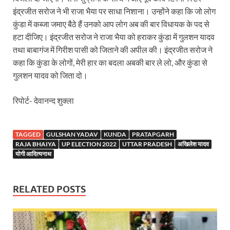
इंद्रजीत सरोज ने भी राजा भैया पर साधा निशाना। उन्होंने कहा कि जो लोग
Katra Banihal Special Train: कटरा – बनिहाल के बीच 
कुंडा में कब्जा जमाए बैठे हैं उनको आप लोग अब की बार विधायक के पद से
हटा दीजिए। इंद्रजीत सरोज ने राजा भैया को हराकर कुंडा में गुलशन यादव
Aerial Survey: सीएम योगी के निर्देश पर उप मुख्यमंत्री व कृषि
तथा बाबागंज में गिरीश पासी को जिताने की अपील की। इंद्रजीत सरोज ने
Ancient Manuscripts: वैश्विक मंच तक पहुंचेगा भारतीय ज्ञ
कहा कि कुंडा के लोगों, मेरी हार का बदला अबकी बार ले लो, और कुंडा से
गुलशन यादव को जिता दो।
Big Blueprint for Bastar: बस्तर के लिए बड़ा ब्लूप्रिंट: पी
रिपोर्ट- देवानन्द शुक्ला
Bhartendu Natya Akadami: मुख्यमंत्री ने देखी ‘आनंद मठ
Women E Rickshaw Pilots: यूपी में तैयार हो रही महिला
TAGGED
GULSHAN YADAV
KUNDA
PRATAPGARH
Mann Ki Baat: प्रधानमंत्री नरेंद्र मोदी ने देशवासियों को म
RAJA BHAIYA
UP ELECTION 2022
UTTAR PRADESH
अखिलेश यादव
योगी आदित्यनाथ
Jewar International Airport: यूपी में विकास अब घोषणा
UP Anganwadi: मुख्यमंत्री योगी आदित्यनाथ को आंगनवाड़ी 
RELATED POSTS
Mandir Cluster Model: पुरा महादेव मंदिर का ‘मंदिर क्लस
MMMUT Girls Hostel: एमएमएमयूटी में साइबर फोरेंसिक रि