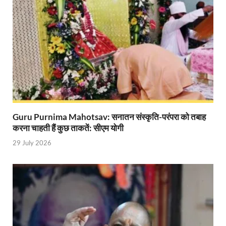
Indian Railway Action: भारतीय रेलवे की बड़ी करवाई, आ
NCBC Chairman: साध्वी निरंजन ज्योति बनी राष्ट्रीय पिछ
मिलावटखोरों पर और कसेगा सरकार का शिकंजा
Pateshvari Mata Darshan: मुख्यमंत्री ने किए मां पाटेश्व
She Leads Bharat: अंतर्राष्ट्रीय महिला दिवस 2026 के उपल
Sabka Sath Sabka Vikas: प्रधानमंत्री नरेन्द्र मोदी 9 म
Guru Purnima Mahotsav: सनातन संस्कृति-परंपरा को तबाह
करना चाहती हैं कुछ ताकतें: सीएम योगी
Holi Mahotsava: CM धामी ने कलश संगीत द्वारा आयोजित 
29 July 2026
Chhattisgarh Budget 2026-27: बस्तर के विकास का व्
First Cabinet Meeting In Seva Tirth: भारत की विकास यात्
Gomati River: गोमती को स्वच्छ बनाने के लिए आज जुटेंगे 
Railway Appointment Update: राजेश कुमार पांडे ने उत्तर 