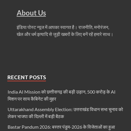
Haridwar Kumbh: हरिद्वार में होने वाले कुंभ को लेकर बोले 
About Us
Air Fare Issue: इंडिगो संकट के बीच बढ़े हुए हवाई किराए
UP Detention Centre: यूपी में घुसपैठ हूं पर बड़ी कार्रवाई 
इंडिया पोस्ट न्यूज में आपका स्वागत है। राजनीति, मनोरंजन,
खेल और धर्म इत्यादि से जुड़ी खबरों के लिए बनें रहें हमारे साथ।
MP CP Joshi Meeting With Mandaviya: सांसद सीपी जोशी
UP BJP State President: उत्तरप्रदेश को जल्द मिलेगा प्
Navneet Sehgal Resignation: प्रसार भारती के अध्यक्ष
Lok Sabha 5G Service: चित्तौडगढ़ सांसद सीपी जोशी ने लोकस
RECENT POSTS
Chhattisgarh Naxal Operation: मुख्यमंत्री विष्णु देव साय
India AI Mission को छत्तीसगढ़ की बड़ी उड़ान, 500 करोड़ के AI
President Putin Delhi Visit: रूसी राष्ट्रपति Putin गुरुव
मिशन पर साय कैबिनेट की मुहर
PM Kisan Yojana: पीएम-किसान योजना के अंतर्गत राजस्थान 
Uttarakhand Assembly Election: उत्तराखंड विधान सभा चुनाव को
लेकर भाजपा की दिल्ली में बड़ी बैठक
RPI National Party: आरपीआई को जल्द ही मिलेगा राष्ट्रीय 
Bastar Pandum 2026: बस्तर पंडुम-2026 के विजेताओं का हुआ
Khadi Mahotsava: खादी महोत्सव में 3.20 करोड़ की रिकॉर्ड 