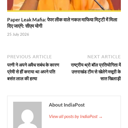
YEIDA Emerges: यीडा बना मेडिकल डिवाइस मैन्युफैक्चरिंग
House of Himalayas: हाउस आफ हिमालयाज बिक्री का आंक
Paper Leak Mafia: पेपर लीक वाले नकल माफिया मिट्टी में मिला
दिए जाएंगे: सीएम योगी
Star Infomatic: बजट 2026–27 से भारत की डिजिटल और व
25 July 2026
Benefits of Peanuts: सर्दियों में कितनी मूंगफली एक दिन म
Sapne Me Aag Dekhna: सपने में आग देखना का मतलब क्य
PREVIOUS ARTICLE
NEXT ARTICLE
Budget Day: वित्त मंत्री निर्मला सीतारमण वाराणसी और पट
पत्नी ने अपने अवैध सबंध के कारण
राष्ट्रीय थ्रो बॉल प्रतियोगिता में
प्रेमी से हीं कराया था अपने पति
उत्तराखंड टीम से खेलेगे मसूरी के
Budget 2026: वित्त मंत्री निर्मला सीतारमण पेश कर रही है 
बसंत लाल की हत्या
सात खिलाड़ी
Ajit Pawar Death: महाराष्ट्र के उपमुख्यमंत्री अजित पवार 
भारत पर्व में उत्तराखण्ड की झांकी ‘आत्मनिर्भर उत्तराखण्ड’
About IndiaPost
Bastar Story: बस्तर में लोकतंत्र की नई सुबह 47 गांवों मे
View all posts by IndiaPost →
UP Deputy CM KP Maurya: प्रयागराज पहुंचे डिप्टी सीए