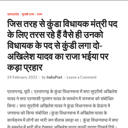
Uttarakhand Female Boxer: मुख्यमंत्री धामी से मिलीं अंतर
उत्तरप्रदेश
/
चुनावी राज्य
/
राज्य
UP Kanwar Yatra: कांवड़ यात्रा से पहले सभी धार्मिक स्थलों प
जिस तरह से कुंडा विधायक मंत्री पद
Bharat Tex 2026: टेक्सटाइल निवेश के प्रमुख गंतव्य के रूप
के लिए तरस रहे हैं वैसे ही उनको
Shri Ram Mandir: श्रीराम मंदिर चढ़ावा चोरी के आरोपियो
विधायक के पद से कुंडी लगा दो-
CM Yogi Barabanki Visit: मुख्यमंत्री योगी आदित्यनाथ सोम
अखिलेश यादव का राजा भईया पर
The Kshitij Show: द क्षितिज शो में पहुंचे जुयाल और नि
कड़ा प्रहार
Lok Sanvardhan Parva: देहरादून में मुख्यमंत्री पुष्कर सिंह ध
24 February 2022
-
by
IndiaPost
-
Leave a Comment
West Bengal Rajya Sabha By-Election: चुनाव आयोग न
प्रतापगढ़, यूपी। प्रतापगढ़ के कुंडा विधानसभा में सपा सुप्रीमो अखिलेश
Shri Kashi Vishwanath Mandir: उत्तरकाशी में CM पुष्कर सिं
यादव ने सपा प्रत्याशी गुलशन यादव के समर्थन में जनसभा को संबोधित
किया। सपा सुप्रीमो अखिलेश यादव ने कुंडा विधानसभा के छेऊंगा में
Dr.Teejan Bai: विश्वविख्यात पंडवानी गायिका, पद्म विभूष
जनसभा को किया संबोधित।कुंडा विधानसभा में अखिलेश यादव के
Khatipura Mega Coach Care Terminal: खातीपुरा में 205
कार्यक्रम में लोगों का भारी जन सैलाब उमड़ा था। कुंडा विधानसभा में सपा
के समर्थन में भारी भीड़ देखकर अखिलेश यादव काफी गदगद दिखाई दिये।