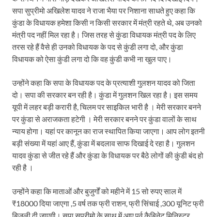
Sundarpura Railway Station: खाटू श्याम जी के भक्तो को
सपा सुप्रीमो अखिलेश यादव ने राजा भैया पर निशाना साधते हुए कहा कि
Jan-Jan Ki Sarkar Abhiyan: 4 जुलाई से फिर शुरु होगा
कुंडा के विधायक हमेशा किसी न किसी सरकार में मंत्री रहते थे, अब उनको
मंत्री पद नहीं मिल रहा है। जिस तरह से कुंडा विधायक मंत्री पद के लिए
आ गई यूपी बीजेपी संगठन की लिस्ट, देखिए कौन-कौन है इस सूच
तरस रहे हैं वैसे ही उनको विधायक के पद से कुंडी लगा दो, और कुंडा
विधायक को ऐसा कुंडी लगा दो कि वह कुंडी कभी ना खुल पाए।
Chhattisgarh UCC: छत्तीसगढ़ में UCC का खाका तैयार करेग
राजमिस्त्री, किसान और शिक्षक परिवारों के बेटे यूपीएससी की र
उन्होंने कहा कि सपा के विधायक पद के प्रत्याशी गुलशन यादव को जिता
दो। सपा की सरकार बन रही है। कुंडा में गुलशन खिल रहा है। इस समय
9New Sectoral Policy: 9 नई सेक्टोरल पॉलिसी, एक स्मार्ट न
यूपी में लहर बड़ी करारी है, चिलम पर साइकिल भारी है । मेरी सरकार बनने
संयुक्त निदेशक के एस चौहान ने मुख्यमंत्री को भेंट की अपनी 
पर कुंडा से अराजकता हटेगी । मेरी सरकार बनने पर कुंडा वालों के साथ
न्याय होगा। यहां पर कानून का राज स्थापित किया जाएगा। आप लोग इतनी
New haryana Industrial Policy: मुख्यमंत्री नायब सिंह सै
बड़ी संख्या में यहां आए हैं, कुंडा में बदलाव साफ दिखाई दे रहा है। गुलशन
यादव कुंडा से जीत रहे हैं और कुंडा के विधायक पर बैठे लोगों की कुंडी बंद हो
Baster’s New Picture: बस्तर की नई तस्वीर: मैदान में ब
रही है ।
पीएम मोदी के संबोधन की बड़ी बातें
उन्होंने कहा कि माताओं और बुजुर्गों को महीने में 15 सो रुपए साल में
Modern Composite Sleepers: एआई की मदद से ट्रैक क
₹18000 दिया जाएगा ,5 वर्ष तक फ्री राशन, फ्री सिंचाई ,300 यूनिट फ्री
Char Dham Yatra Action Plan: चारधाम यात्रा-2026 को
बिजली दी जाएगी। सपा सुप्रीमो के साथ में आए पूर्व कैबिनेट मिनिस्टर